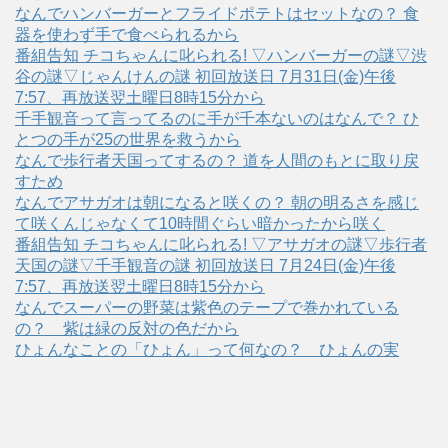
なんでハンバーガーとフライドポテトはセットなの？ 食
器を使わず手で食べられるから
番組告知 チコちゃんに叱られる! ▽ハンバーガーの謎▽渋
谷の謎▽じゃんけんの謎 初回放送日 7月31日(金)午後
7:57、再放送翌土曜日8時15分から
千手観音って言ってるのに手が千本ないのはなんで？ ひ
とつの手が25の世界を救うから
なんで歩行者天国ってするの？ 道を人間のもとに取り戻
すため
なんでアサガオは朝になると咲くの？ 朝の明るさを感じ
て咲くんじゃなくて10時間ぐらい暗かったから咲く
番組告知 チコちゃんに叱られる! ▽アサガオの謎▽歩行者
天国の謎▽千手観音の謎 初回放送日 7月24日(金)午後
7:57、再放送翌土曜日8時15分から
なんでスーパーの野菜は紫色のテープで巻かれている
の？ 紫は緑の反対の色だから
ひょんなことの「ひょん」って何なの？ ひょんの実