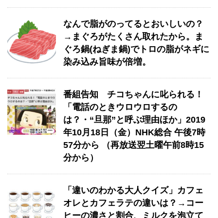
なんで脂がのってるとおいしいの？
→まぐろがたくさん取れたから。ま
ぐろ鍋(ねぎま鍋)でトロの脂がネギに
染み込み旨味が倍増。
番組告知 チコちゃんに叱られる！
「電話のときウロウロするの
は？・“旦那”と呼ぶ理由ほか」2019
年10月18日（金）NHK総合 午後7時
57分から （再放送翌土曜午前8時15
分から）
「違いのわかる大人クイズ」カフェ
オレとカフェラテの違いは？→コー
ヒーの濃さと割合、ミルクを泡立て