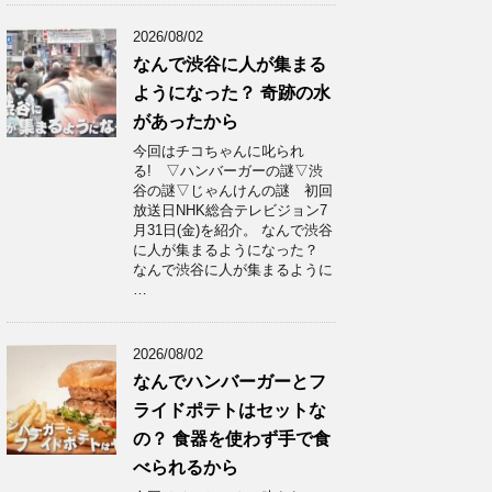
2026/08/02
なんで渋谷に人が集まる
ようになった？ 奇跡の水
があったから
今回はチコちゃんに叱られ
る! ▽ハンバーガーの謎▽渋
谷の謎▽じゃんけんの謎 初回
放送日NHK総合テレビジョン7
月31日(金)を紹介。 なんで渋谷
に人が集まるようになった？
なんで渋谷に人が集まるように
…
2026/08/02
なんでハンバーガーとフ
ライドポテトはセットな
の？ 食器を使わず手で食
べられるから