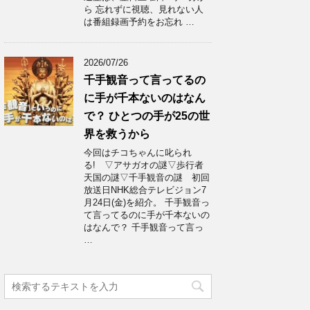
ら 忘れずに視聴、見れない人
は番組録画予約をお忘れ …
2026/07/26
千手観音って言ってるの
に手が千本ないのはなん
で？ ひとつの手が25の世
界を救うから
今回はチコちゃんに叱られ
る! ▽アサガオの謎▽歩行者
天国の謎▽千手観音の謎 初回
放送日NHK総合テレビジョン7
月24日(金)を紹介。 千手観音っ
て言ってるのに手が千本ないの
はなんで？ 千手観音って言っ
…