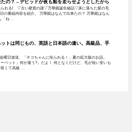
来たの？→デビッドが夜も船を走らせようとしたから
叱られる! ▽古い硬貨の謎▽万華鏡誕生秘話▽床に落ちた髪の毛
3月8日の番組内容を紹介。 万華鏡はなんで出来たの？ 万華鏡はなん
ん「ね …
ペットは同じもの、英語と日本語の違い。高級品、手
。
17日金曜日放送、「チコちゃんに叱られる！」夏の拡大版のお話。
ーペット」何が違う?」だよ！ 何となくだけど、毛が短い安いも
長くて高級 …