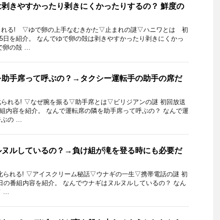
剥きやすかったり剥きにくかったりするの？ 鮮度の
れる! ▽ゆで卵の上手なむきかた▽止まれの謎▽ハニワとは 初
月15日を紹介。 なんでゆで卵の殻は剥きやすかったり剥きにくかっ
で卵の殻 …
を助手席って呼ぶの？→タクシー運転手の助手の席だ
られる! ▽なぜ腕を振る▽助手席とは▽ビリジアンの謎 初回放送
の番組内容を紹介。 なんで運転席の隣を助手席って呼ぶの？ なんで運
ぶの …
ルヌルしているの？→負け組が滝を登る時にも必要だ
叱られる! ▽アイスクリーム秘話▽ウナギの一生▽携帯電話の謎 初
月28日の番組内容を紹介。 なんでウナギはヌルヌルしているの？ なん
 …