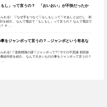
しもし」って言うの？ 「おいおい」が不快だったか
られる! ▽なぜ手をつなぐ▽もしもしって▽すあしとはだし 初
22日を紹介。 なんで電話で「もしもし」って言うの？ なんで電話で
？ チ …
の事をジャンボって言うの？→ジャンボという有名な
られる! ▽道路標識の謎▽ジャンボって?▽サケの不思議 初回放
15日の番組内容を紹介。 なんで大きいものの事をジャンボって言うの？
 …