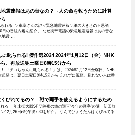
急地震速報はあの音なの？→人の命を救うために計算
から
叱られる! ▽車掌さんの謎▽緊急地震速報▽紙の大きさの不思議
3月10日の番組内容を紹介。 なぜ携帯電話の緊急地震速報はあの音な
急地震 …
叱られる! 傑作選2024 2024年1月12日（金）NHK
から、再放送翌土曜日8時15分から
 「チコちゃんに叱られる！」​は、2024年1月12日金曜日、NHK
再放送翌は、翌日土曜日8時15分から 忘れずに視聴、見れない人は番
はくびれてるの？ 戦で両手を使えるようにするため
れる! 年末拡大版SP▽除夜の鐘の謎▽“今年の漢字”の謎 初回放
ン12月26日(金)午後7:30を紹介。 なんでひょうたんはくびれてる