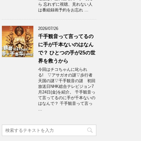
ら 忘れずに視聴、見れない人
は番組録画予約をお忘れ …
2026/07/26
千手観音って言ってるの
に手が千本ないのはなん
で？ ひとつの手が25の世
界を救うから
今回はチコちゃんに叱られ
る! ▽アサガオの謎▽歩行者
天国の謎▽千手観音の謎 初回
放送日NHK総合テレビジョン7
月24日(金)を紹介。 千手観音っ
て言ってるのに手が千本ないの
はなんで？ 千手観音って言っ
…