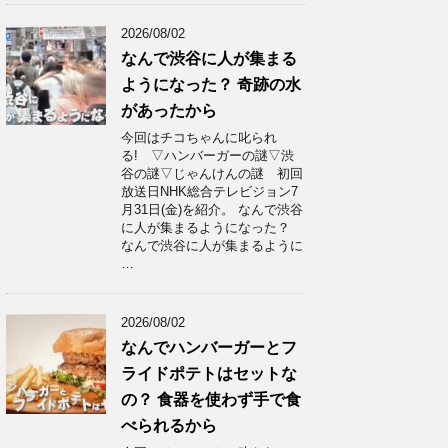
2026/08/02
なんで渋谷に人が集まる
ようになった？ 奇跡の水
があったから
今回はチコちゃんに叱られ
る! ▽ハンバーガーの謎▽渋
谷の謎▽じゃんけんの謎 初回
放送日NHK総合テレビジョン7
月31日(金)を紹介。 なんで渋谷
に人が集まるようになった？
なんで渋谷に人が集まるように
…
2026/08/02
なんでハンバーガーとフ
ライドポテトはセットな
の？ 食器を使わず手で食
べられるから