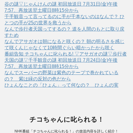
谷の謎▽じゃんけんの謎 初回放送日 7月31日(金)午後
7:57、再放送翌土曜日8時15分から
千手観音って言ってるのに手が千本ないのはなんで？ ひ
とつの手が25の世界を救うから
なんで歩行者天国ってするの？ 道を人間のもとに取り戻
すため
なんでアサガオは朝になると咲くの？ 朝の明るさを感じ
て咲くんじゃなくて10時間ぐらい暗かったから咲く
番組告知 チコちゃんに叱られる! ▽アサガオの謎▽歩行者
天国の謎▽千手観音の謎 初回放送日 7月24日(金)午後
7:57、再放送翌土曜日8時15分から
なんでスーパーの野菜は紫色のテープで巻かれている
の？ 紫は緑の反対の色だから
ひょんなことの「ひょん」って何なの？ ひょんの実
チコちゃんに叱られる！
NHK番組「チコちゃんに叱られる！」の放送内容を詳しく紹介！