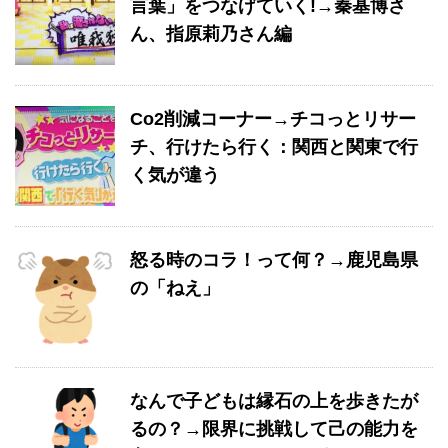
言葉」をつなげていく!→秦基博さ
ん、指原莉乃さん編
Co2削減コーナー→チコっとリサー
チ、行けたら行く：関西と関東で行
く気が違う
怒る時のコラ！って何？→鹿児島県
の「ねえ」
なんで子どもは縁石の上を歩きたが
るの？→限界に挑戦して己の能力を