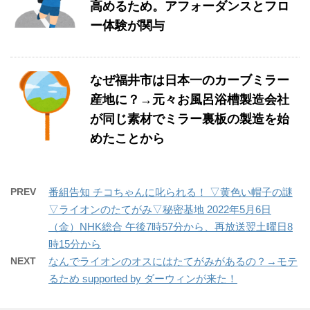
高めるため。アフォーダンスとフロ
ー体験が関与
なぜ福井市は日本一のカーブミラー
産地に？→元々お風呂浴槽製造会社
が同じ素材でミラー裏板の製造を始
めたことから
PREV
番組告知 チコちゃんに叱られる！ ▽黄色い帽子の謎
▽ライオンのたてがみ▽秘密基地 2022年5月6日
（金）NHK総合 午後7時57分から、再放送翌土曜日8
時15分から
NEXT
なんでライオンのオスにはたてがみがあるの？→モテ
るため supported by ダーウィンが来た！