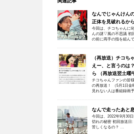
関連記事
なんでじゃんけん
正体を見破れるか
今回は、チコちゃんに叱
んの謎▽風の不思議 初回
の前に両手の指を組んで
（再放送）チコち
えー、と言うのは？ほ
ら （再放送翌土曜
チコちゃんファンの皆様！
の再放送！ （5月1日金
見れない人は番組録画予
なんで走ったあと
今回は、2022年9月3
切れの秘密 初回放送日:
苦しくなるの？ …