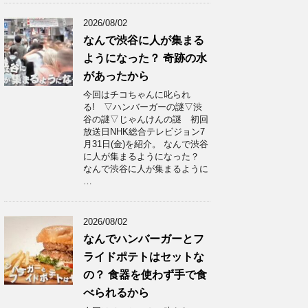
2026/08/02
なんで渋谷に人が集まる
ようになった？ 奇跡の水
があったから
今回はチコちゃんに叱られ
る! ▽ハンバーガーの謎▽渋
谷の謎▽じゃんけんの謎 初回
放送日NHK総合テレビジョン7
月31日(金)を紹介。 なんで渋谷
に人が集まるようになった？
なんで渋谷に人が集まるように
…
2026/08/02
なんでハンバーガーとフ
ライドポテトはセットな
の？ 食器を使わず手で食
べられるから