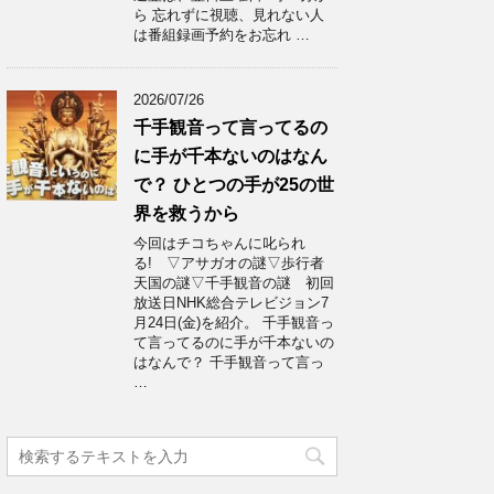
ら 忘れずに視聴、見れない人
は番組録画予約をお忘れ …
2026/07/26
千手観音って言ってるの
に手が千本ないのはなん
で？ ひとつの手が25の世
界を救うから
今回はチコちゃんに叱られ
る! ▽アサガオの謎▽歩行者
天国の謎▽千手観音の謎 初回
放送日NHK総合テレビジョン7
月24日(金)を紹介。 千手観音っ
て言ってるのに手が千本ないの
はなんで？ 千手観音って言っ
…