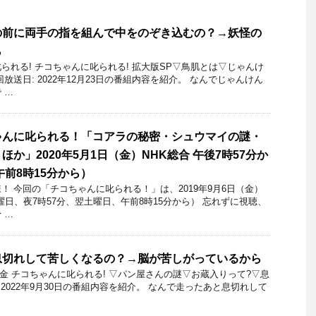
の前に両手の指を組んで中をのぞき込むの？→妖怪の
ら
られる! チコちゃんに叱られる! 拡大版SP▽鳥肌とは▽じゃんけ
放送日: 2022年12月23日の番組内容を紹介。 なんでじゃんけん
 …
ゃんに叱られる！「コアラの秘密・シュウマイの謎・
か」2020年5月1日（金）NHK総合 午後7時57分か
午前8時15分から）
 今回の「チコちゃんに叱られる！」​は、2019年9月6日（金）
曜日、夜7時57分、翌土曜日、午前8時15分から） 忘れずに視聴、
 …
息切れして苦しくなるの？→脳が苦しがっているから
0日金 チコちゃんに叱られる! ▽パン屋さんの謎▽お蔵入りって?▽息
 2022年9月30日の番組内容を紹介。 なんで走ったあと息切れして