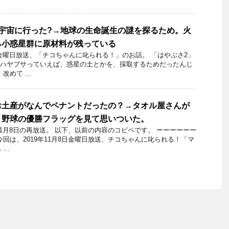
宇宙に行った?→地球の生命誕生の謎を探るため。火
る小惑星群に原材料が残っている
1日金曜日放送、「チコちゃんに叱られる！」のお話。 「はやぶさ2」
 ハヤブサっていえば、惑星の土とかを、採取するためだったんじ
、改めて …
お土産がなんでペナントだったの？→タオル屋さんが
。野球の優勝フラッグを見て思いついた。
11月8日の再放送。 以下、以前の内容のコピペです。 ーーーーーー
今回は、2019年11月8日金曜日放送、チコちゃんに叱られる！「マ
 …