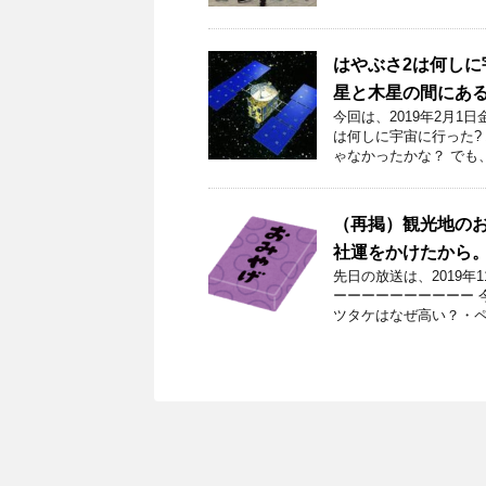
はやぶさ2は何しに
星と木星の間にあ
今回は、2019年2月
は何しに宇宙に行った?
ゃなかったかな？ でも
（再掲）観光地の
社運をかけたから
先日の放送は、2019年
ーーーーーーーーーー 
ツタケはなぜ高い？・ペ