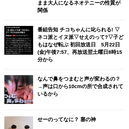
まま大人になるネオテニーの性質が
関係
番組告知 チコちゃんに叱られる! ▽
ネコ派とイヌ派▽せえのって?▽子ど
もはなぜ転ぶ 初回放送日 5月22日
(金)午後7:57、再放送翌土曜日8時15
分から
なんで鼻をつまむと声が変わるの？
→声は口から10cmの所で合成されて
いるから
せーのってなに？ 塞の神