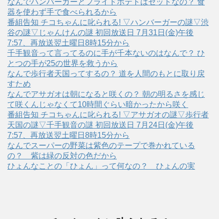
なんでハンバーガーとフライドポテトはセットなの？ 食
器を使わず手で食べられるから
番組告知 チコちゃんに叱られる! ▽ハンバーガーの謎▽渋
谷の謎▽じゃんけんの謎 初回放送日 7月31日(金)午後
7:57、再放送翌土曜日8時15分から
千手観音って言ってるのに手が千本ないのはなんで？ ひ
とつの手が25の世界を救うから
なんで歩行者天国ってするの？ 道を人間のもとに取り戻
すため
なんでアサガオは朝になると咲くの？ 朝の明るさを感じ
て咲くんじゃなくて10時間ぐらい暗かったから咲く
番組告知 チコちゃんに叱られる! ▽アサガオの謎▽歩行者
天国の謎▽千手観音の謎 初回放送日 7月24日(金)午後
7:57、再放送翌土曜日8時15分から
なんでスーパーの野菜は紫色のテープで巻かれている
の？ 紫は緑の反対の色だから
ひょんなことの「ひょん」って何なの？ ひょんの実