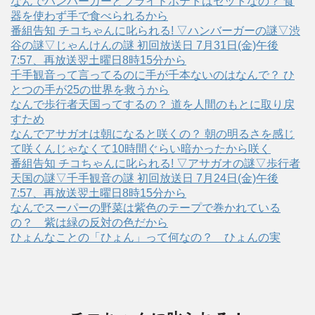
なんでハンバーガーとフライドポテトはセットなの？ 食
器を使わず手で食べられるから
番組告知 チコちゃんに叱られる! ▽ハンバーガーの謎▽渋
谷の謎▽じゃんけんの謎 初回放送日 7月31日(金)午後
7:57、再放送翌土曜日8時15分から
千手観音って言ってるのに手が千本ないのはなんで？ ひ
とつの手が25の世界を救うから
なんで歩行者天国ってするの？ 道を人間のもとに取り戻
すため
なんでアサガオは朝になると咲くの？ 朝の明るさを感じ
て咲くんじゃなくて10時間ぐらい暗かったから咲く
番組告知 チコちゃんに叱られる! ▽アサガオの謎▽歩行者
天国の謎▽千手観音の謎 初回放送日 7月24日(金)午後
7:57、再放送翌土曜日8時15分から
なんでスーパーの野菜は紫色のテープで巻かれている
の？ 紫は緑の反対の色だから
ひょんなことの「ひょん」って何なの？ ひょんの実