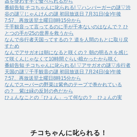
器を使わず手で食べられるから
番組告知 チコちゃんに叱られる! ▽ハンバーガーの謎▽渋
谷の謎▽じゃんけんの謎 初回放送日 7月31日(金)午後
7:57、再放送翌土曜日8時15分から
千手観音って言ってるのに手が千本ないのはなんで？ ひ
とつの手が25の世界を救うから
なんで歩行者天国ってするの？ 道を人間のもとに取り戻
すため
なんでアサガオは朝になると咲くの？ 朝の明るさを感じ
て咲くんじゃなくて10時間ぐらい暗かったから咲く
番組告知 チコちゃんに叱られる! ▽アサガオの謎▽歩行者
天国の謎▽千手観音の謎 初回放送日 7月24日(金)午後
7:57、再放送翌土曜日8時15分から
なんでスーパーの野菜は紫色のテープで巻かれている
の？ 紫は緑の反対の色だから
ひょんなことの「ひょん」って何なの？ ひょんの実
チコちゃんに叱られる！