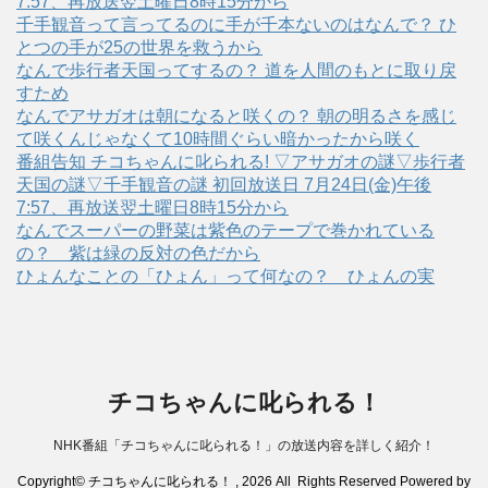
7:57、再放送翌土曜日8時15分から
千手観音って言ってるのに手が千本ないのはなんで？ ひ
とつの手が25の世界を救うから
なんで歩行者天国ってするの？ 道を人間のもとに取り戻
すため
なんでアサガオは朝になると咲くの？ 朝の明るさを感じ
て咲くんじゃなくて10時間ぐらい暗かったから咲く
番組告知 チコちゃんに叱られる! ▽アサガオの謎▽歩行者
天国の謎▽千手観音の謎 初回放送日 7月24日(金)午後
7:57、再放送翌土曜日8時15分から
なんでスーパーの野菜は紫色のテープで巻かれている
の？ 紫は緑の反対の色だから
ひょんなことの「ひょん」って何なの？ ひょんの実
チコちゃんに叱られる！
NHK番組「チコちゃんに叱られる！」の放送内容を詳しく紹介！
Copyright© チコちゃんに叱られる！ , 2026 All Rights Reserved Powered by