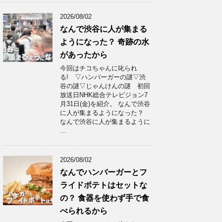
2026/08/02
なんで渋谷に人が集まる
ようになった？ 奇跡の水
があったから
今回はチコちゃんに叱られ
る! ▽ハンバーガーの謎▽渋
谷の謎▽じゃんけんの謎 初回
放送日NHK総合テレビジョン7
月31日(金)を紹介。 なんで渋谷
に人が集まるようになった？
なんで渋谷に人が集まるように
…
2026/08/02
なんでハンバーガーとフ
ライドポテトはセットな
の？ 食器を使わず手で食
べられるから