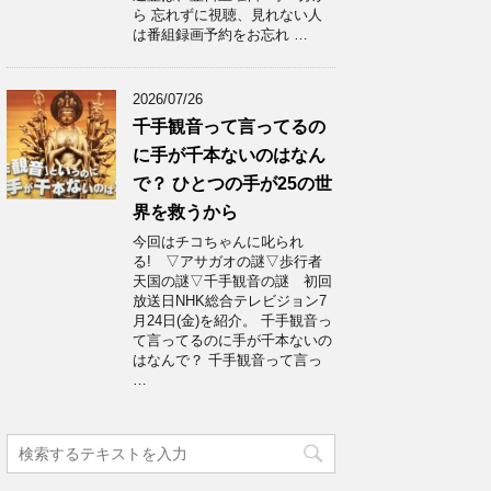
ら 忘れずに視聴、見れない人
は番組録画予約をお忘れ …
2026/07/26
千手観音って言ってるの
に手が千本ないのはなん
で？ ひとつの手が25の世
界を救うから
今回はチコちゃんに叱られ
る! ▽アサガオの謎▽歩行者
天国の謎▽千手観音の謎 初回
放送日NHK総合テレビジョン7
月24日(金)を紹介。 千手観音っ
て言ってるのに手が千本ないの
はなんで？ 千手観音って言っ
…