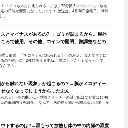
！ 「チコちゃんに叱られる！」​は、72分拡大スペシャル。 放送
送の日時が変更になっています！ 放送は、4月30日金曜日、NHK
送 …
スとマイナスがあるの? → ゴミが詰まるから。屋外
ところで使用。その他、コインで開閉、微調整などの
3日金曜日放送、「チコちゃんに叱られる！」のお話。 なんでネジに
るの? 確かに、2種類ありますね。 気にしたこともなかったで
なんでネ …
頭から離れない現象」が起こるの？→脳がメロディー
出せなくなってしまうから…たぶん
られる! ▽あの曲が…▽粘着クリーナーの謎▽紙はなぜ黄ばむ 初
0月20日の番組内容を紹介。 なんで「あの曲が頭から離れない現象」が
トウトするのは?→温もって放熱し体の中の内臓の温度