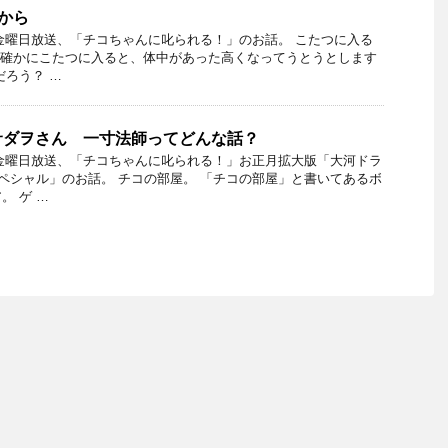
るから
1日金曜日放送、「チコちゃんに叱られる！」のお話。 こたつに入る
 確かにこたつに入ると、体中があった高くなってうとうとします
だろう？ …
サダヲさん 一寸法師ってどんな話？
4日金曜日放送、「チコちゃんに叱られる！」お正月拡大版「大河ドラ
スペシャル」のお話。 チコの部屋。 「チコの部屋」と書いてあるボ
。 ゲ …