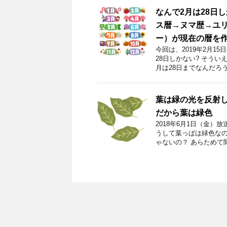
なんで2月は28日
ス暦→ヌマ歴→ユ
ー）が現在の暦を
今回は、2019年2月1
28日しかない? そう
月は28日までなんだろう
葉は緑の光を反射
だから葉は緑色
2018年6月1日（金）
うして葉っぱは緑色なの
ゃないの？ あらためて