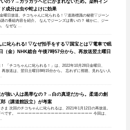
青いの？→ガラガラヘビにかまれないため。染料イン
イド成分は虫や蛇よけに効果
14日金曜日放送、チコちゃんに叱られる！▽道路標識の秘密▽ジーン
謎の番組内容を紹介。 なんでジーンズは青いの？ 確かに、ジー
。 なぜな …
んに叱られる! ▽なぜ拍手をする▽国宝とは▽電車で眠
8日（金）NHK総合 午後7時57分から、再放送翌土曜日
 「チコちゃんに叱られる！」​は、2022年10月28日金曜日、
分～ 再放送は、翌日土曜日8時15分から。 忘れずに視聴、見れない人
…
道が強い人は黒帯なの？→白の真逆だから。柔道の創
五郎（講道館設立）が考案
さま 次回のチコちゃんに叱られるは、2021年1月12日の再放送。
ペです。 ーーーーーーーーーーーーーーーーーーーー 今回は、
…