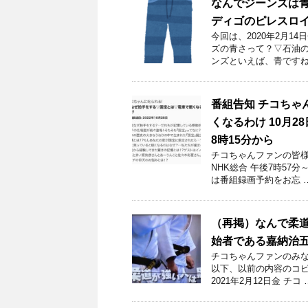
なんでジーンズは
ディゴのピレスロ
今回は、2020年2月
ズの青さって？▽石油の
ンズといえば、青ですね
番組告知 チコちゃ
くなるわけ 10月2
8時15分から
チコちゃんファンの皆様！
NHK総合 午後7時57
は番組録画予約をお忘 
（再掲）なんで柔
始者である嘉納治
チコちゃんファンのみな
以下、以前の内容のコピ
2021年2月12日金 チコ 