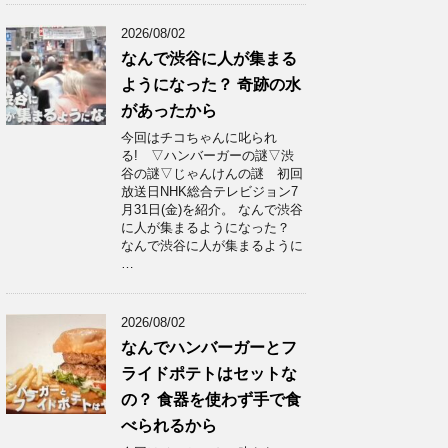
2026/08/02
なんで渋谷に人が集まる
ようになった？ 奇跡の水
があったから
今回はチコちゃんに叱られ
る! ▽ハンバーガーの謎▽渋
谷の謎▽じゃんけんの謎 初回
放送日NHK総合テレビジョン7
月31日(金)を紹介。 なんで渋谷
に人が集まるようになった？
なんで渋谷に人が集まるように
…
2026/08/02
なんでハンバーガーとフ
ライドポテトはセットな
の？ 食器を使わず手で食
べられるから