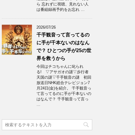
ら 忘れずに視聴、見れない人
は番組録画予約をお忘れ …
2026/07/26
千手観音って言ってるの
に手が千本ないのはなん
で？ ひとつの手が25の世
界を救うから
今回はチコちゃんに叱られ
る! ▽アサガオの謎▽歩行者
天国の謎▽千手観音の謎 初回
放送日NHK総合テレビジョン7
月24日(金)を紹介。 千手観音っ
て言ってるのに手が千本ないの
はなんで？ 千手観音って言っ
…