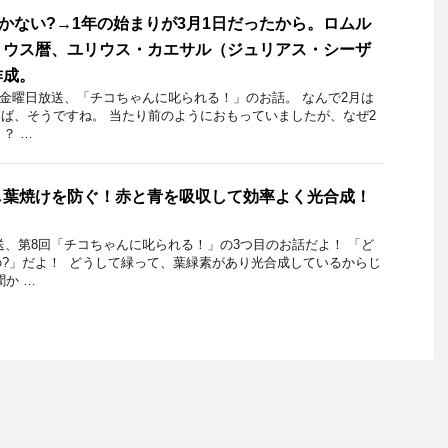
しかない?→1年の始まりが3月1日だったから。ロムル
リウス暦、ユリウス・カエサル（ジュリアス・シーザ
作成。
5日金曜日放送、「チコちゃんに叱られる！」のお話。 なんで2月は
いえば、そうですね。 当たり前のようにおもっていましたが、なぜ2
？ …
し葉焼けを防ぐ！赤と青を吸収して効率よく光合成！
放送、第8回「チコちゃんに叱られる！」の3つ目のお話だよ！ 「ど
?」だよ！ ​ どうして緑って、葉緑素があり光合成しているからじ
聞か …