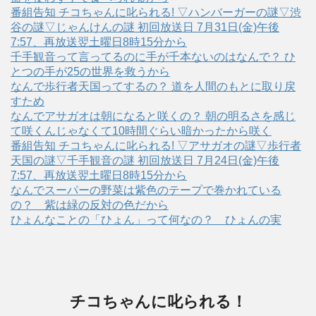
番組告知 チコちゃんに叱られる! ▽ハンバーガーの謎▽渋
谷の謎▽じゃんけんの謎 初回放送日 7月31日(金)午後
7:57、再放送翌土曜日8時15分から
千手観音って言ってるのに手が千本ないのはなんで？ ひ
とつの手が25の世界を救うから
なんで歩行者天国ってするの？ 道を人間のもとに取り戻
すため
なんでアサガオは朝になると咲くの？ 朝の明るさを感じ
て咲くんじゃなくて10時間ぐらい暗かったから咲く
番組告知 チコちゃんに叱られる! ▽アサガオの謎▽歩行者
天国の謎▽千手観音の謎 初回放送日 7月24日(金)午後
7:57、再放送翌土曜日8時15分から
なんでスーパーの野菜は紫色のテープで巻かれている
の？ 紫は緑の反対の色だから
ひょんなことの「ひょん」って何なの？ ひょんの実
チコちゃんに叱られる！