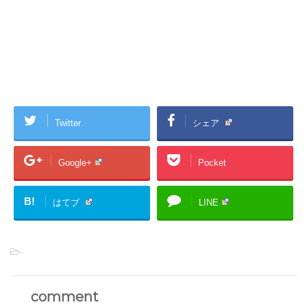
Twitter
シェア
Google+
Pocket
B!
はてブ
LINE
-
comment