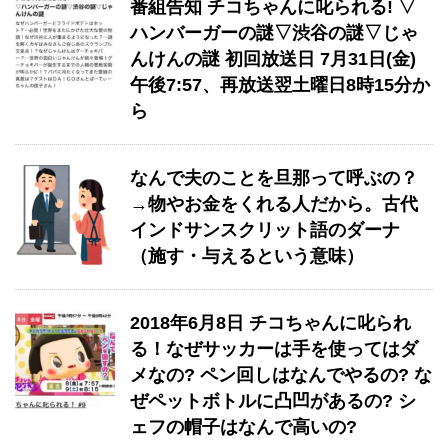
番組告知 チコちゃんに叱られる! ▽
ハンバーガーの謎▽渋谷の謎▽じゃ
んけんの謎 初回放送日 7月31日(金)
午後7:57、再放送翌土曜日8時15分か
ら
なんで夫のことを旦那って呼ぶの？
→物やお金をくれる人だから。古代
インドサンスクリット語のダーナ
（施す・与えるという意味）
2018年6月8日 チコちゃんに叱られ
る！なぜサッカーは手を使ってはダ
メなの? ペン回しはなんでやるの? な
ぜペットボトルに凸凹があるの? シ
ェフの帽子はなんで高いの?