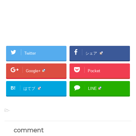
Twitter
シェア
Google+
Pocket
B!
はてブ
LINE
-
comment