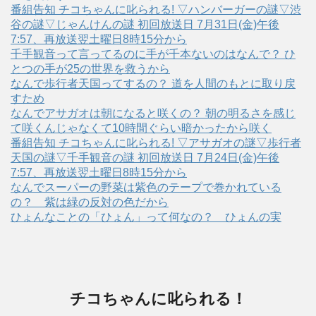
番組告知 チコちゃんに叱られる! ▽ハンバーガーの謎▽渋
谷の謎▽じゃんけんの謎 初回放送日 7月31日(金)午後
7:57、再放送翌土曜日8時15分から
千手観音って言ってるのに手が千本ないのはなんで？ ひ
とつの手が25の世界を救うから
なんで歩行者天国ってするの？ 道を人間のもとに取り戻
すため
なんでアサガオは朝になると咲くの？ 朝の明るさを感じ
て咲くんじゃなくて10時間ぐらい暗かったから咲く
番組告知 チコちゃんに叱られる! ▽アサガオの謎▽歩行者
天国の謎▽千手観音の謎 初回放送日 7月24日(金)午後
7:57、再放送翌土曜日8時15分から
なんでスーパーの野菜は紫色のテープで巻かれている
の？ 紫は緑の反対の色だから
ひょんなことの「ひょん」って何なの？ ひょんの実
チコちゃんに叱られる！