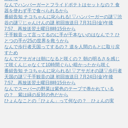
なんでハンバーガーとフライドポテトはセットなの？ 食
器を使わず手で食べられるから
番組告知 チコちゃんに叱られる! ▽ハンバーガーの謎▽渋
谷の謎▽じゃんけんの謎 初回放送日 7月31日(金)午後
7:57、再放送翌土曜日8時15分から
千手観音って言ってるのに手が千本ないのはなんで？ ひ
とつの手が25の世界を救うから
なんで歩行者天国ってするの？ 道を人間のもとに取り戻
すため
なんでアサガオは朝になると咲くの？ 朝の明るさを感じ
て咲くんじゃなくて10時間ぐらい暗かったから咲く
番組告知 チコちゃんに叱られる! ▽アサガオの謎▽歩行者
天国の謎▽千手観音の謎 初回放送日 7月24日(金)午後
7:57、再放送翌土曜日8時15分から
なんでスーパーの野菜は紫色のテープで巻かれている
の？ 紫は緑の反対の色だから
ひょんなことの「ひょん」って何なの？ ひょんの実