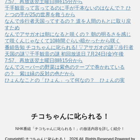
7:57、再放送翌土曜日8時15分から
千手観音って言ってるのに手が千本ないのはなんで？ ひ
とつの手が25の世界を救うから
なんで歩行者天国ってするの？ 道を人間のもとに取り戻
すため
なんでアサガオは朝になると咲くの？ 朝の明るさを感じ
て咲くんじゃなくて10時間ぐらい暗かったから咲く
番組告知 チコちゃんに叱られる! ▽アサガオの謎▽歩行者
天国の謎▽千手観音の謎 初回放送日 7月24日(金)午後
7:57、再放送翌土曜日8時15分から
なんでスーパーの野菜は紫色のテープで巻かれている
の？ 紫は緑の反対の色だから
ひょんなことの「ひょん」って何なの？ ひょんの実
チコちゃんに叱られる！
NHK番組「チコちゃんに叱られる！」の放送内容を詳しく紹介！
Copyright© チコちゃんに叱られる！ , 2026 All Rights Reserved Powered by