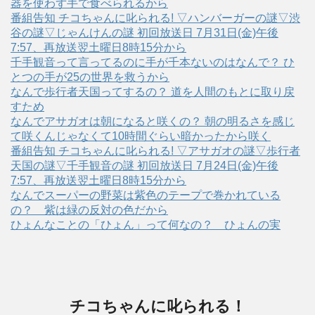
器を使わず手で食べられるから
番組告知 チコちゃんに叱られる! ▽ハンバーガーの謎▽渋
谷の謎▽じゃんけんの謎 初回放送日 7月31日(金)午後
7:57、再放送翌土曜日8時15分から
千手観音って言ってるのに手が千本ないのはなんで？ ひ
とつの手が25の世界を救うから
なんで歩行者天国ってするの？ 道を人間のもとに取り戻
すため
なんでアサガオは朝になると咲くの？ 朝の明るさを感じ
て咲くんじゃなくて10時間ぐらい暗かったから咲く
番組告知 チコちゃんに叱られる! ▽アサガオの謎▽歩行者
天国の謎▽千手観音の謎 初回放送日 7月24日(金)午後
7:57、再放送翌土曜日8時15分から
なんでスーパーの野菜は紫色のテープで巻かれている
の？ 紫は緑の反対の色だから
ひょんなことの「ひょん」って何なの？ ひょんの実
チコちゃんに叱られる！