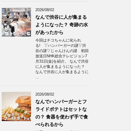
2026/08/02
なんで渋谷に人が集まる
ようになった？ 奇跡の水
があったから
今回はチコちゃんに叱られ
る! ▽ハンバーガーの謎▽渋
谷の謎▽じゃんけんの謎 初回
放送日NHK総合テレビジョン7
月31日(金)を紹介。 なんで渋谷
に人が集まるようになった？
なんで渋谷に人が集まるように
…
2026/08/02
なんでハンバーガーとフ
ライドポテトはセットな
の？ 食器を使わず手で食
べられるから