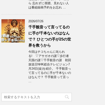
ら 忘れずに視聴、見れない人
は番組録画予約をお忘れ …
2026/07/26
千手観音って言ってるの
に手が千本ないのはなん
で？ ひとつの手が25の世
界を救うから
今回はチコちゃんに叱られ
る! ▽アサガオの謎▽歩行者
天国の謎▽千手観音の謎 初回
放送日NHK総合テレビジョン7
月24日(金)を紹介。 千手観音っ
て言ってるのに手が千本ないの
はなんで？ 千手観音って言っ
…