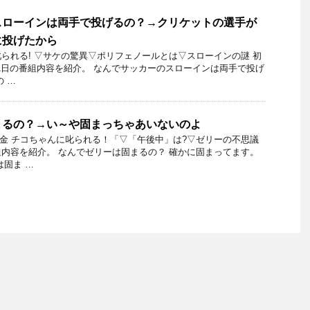
スローインは両手で投げるの？→クリケットの選手が
に投げたから
られる! ▽サケの驚異▽ポリフェノールとは▽スローインの謎 初
1月11日の番組内容を紹介。 なんでサッカーのスローインは両手で投げ
 …
まるの？→い～や固まっちゃあいないのよ
8日金 チコちゃんに叱られる！「▽「午後中」は?▽ゼリーの不思議
内容を紹介。 なんでゼリーは固まるの？ 確かに固まってます。
は固ま …