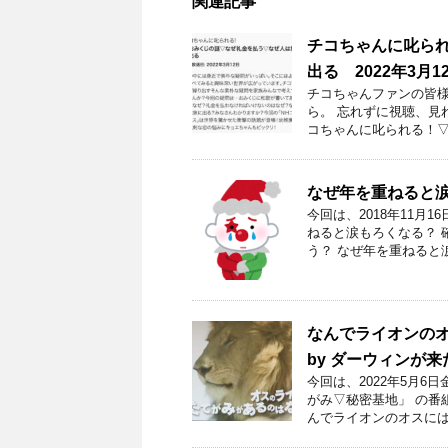
関連記事
チコちゃんに叱られ
出る 2022年3月1
チコちゃんファンの皆様！
ら。 忘れずに視聴、見
コちゃんに叱られる！▽
なぜ年を重ねると
今回は、2018年11月
ねると涙もろくなる？ 
う？ なぜ年を重ねると
なんでライオンのオス
by ダーウィンが来
今回は、2022年5月
がみ▽秘密基地」 の番
んでライオンのオスには