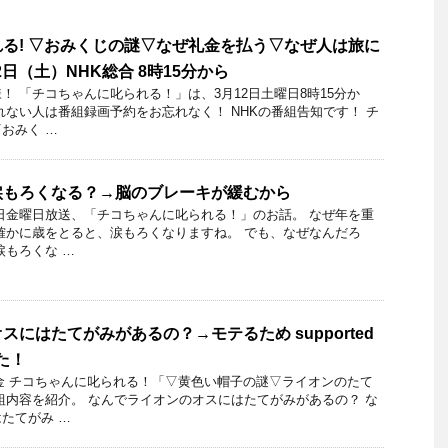
る! ▽おみくじの謎▽なぜ礼金を払う▽なぜ人は旅に
2日（土）NHK総合 8時15分から
 「チコちゃんに叱られる！」​は、3月12日土曜日8時15分か
れない人は番組録画予約をお忘れなく！ NHKの番組告知です！ チ
おみく …
涙もろくなる？→脳のブレーキが緩むから
16日金曜日放送、「チコちゃんに叱られる！」のお話。 なぜ年を重
確かに歳をとると、涙もろくなりますね。 でも、なぜなんだろ
涙もろくな …
にはたてがみがあるの？→モテるため supported
た！
6日金 チコちゃんに叱られる！「▽黄色い帽子の謎▽ライオンのたて
組内容を紹介。 なんでライオンのオスにはたてがみがあるの？ な
たてがみ …