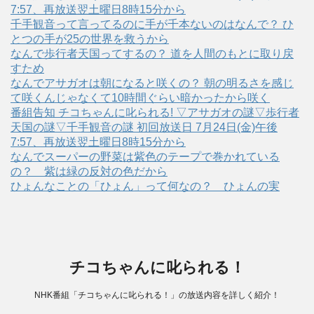
7:57、再放送翌土曜日8時15分から
千手観音って言ってるのに手が千本ないのはなんで？ ひ
とつの手が25の世界を救うから
なんで歩行者天国ってするの？ 道を人間のもとに取り戻
すため
なんでアサガオは朝になると咲くの？ 朝の明るさを感じ
て咲くんじゃなくて10時間ぐらい暗かったから咲く
番組告知 チコちゃんに叱られる! ▽アサガオの謎▽歩行者
天国の謎▽千手観音の謎 初回放送日 7月24日(金)午後
7:57、再放送翌土曜日8時15分から
なんでスーパーの野菜は紫色のテープで巻かれている
の？ 紫は緑の反対の色だから
ひょんなことの「ひょん」って何なの？ ひょんの実
チコちゃんに叱られる！
NHK番組「チコちゃんに叱られる！」の放送内容を詳しく紹介！