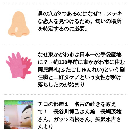
鼻の穴が2つあるのはなぜ?→ステキ
な恋人を見つけるため。匂いの場所
を特定するのに必要。
なぜ東かがわ市は日本一の手袋産地
に？→約130年前に東かがわ市に住む
両児舜礼(ふたごしゅんれい)という副
住職と三好タケノという女性が駆け
落ちしたのが始まり
チコの部屋１ 名言の続きを教え
て！ 長谷川博己さん編 長嶋茂雄
さん、ガッツ石松さん、矢沢永吉さ
んより