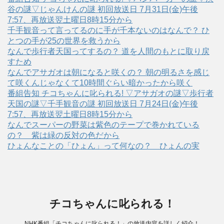
谷の謎▽じゃんけんの謎 初回放送日 7月31日(金)午後
7:57、再放送翌土曜日8時15分から
千手観音って言ってるのに手が千本ないのはなんで？ ひ
とつの手が25の世界を救うから
なんで歩行者天国ってするの？ 道を人間のもとに取り戻
すため
なんでアサガオは朝になると咲くの？ 朝の明るさを感じ
て咲くんじゃなくて10時間ぐらい暗かったから咲く
番組告知 チコちゃんに叱られる! ▽アサガオの謎▽歩行者
天国の謎▽千手観音の謎 初回放送日 7月24日(金)午後
7:57、再放送翌土曜日8時15分から
なんでスーパーの野菜は紫色のテープで巻かれている
の？ 紫は緑の反対の色だから
ひょんなことの「ひょん」って何なの？ ひょんの実
チコちゃんに叱られる！
NHK番組「チコちゃんに叱られる！」の放送内容を詳しく紹介！