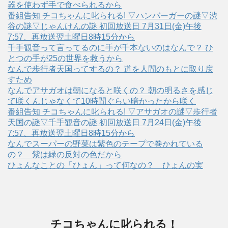
器を使わず手で食べられるから
番組告知 チコちゃんに叱られる! ▽ハンバーガーの謎▽渋
谷の謎▽じゃんけんの謎 初回放送日 7月31日(金)午後
7:57、再放送翌土曜日8時15分から
千手観音って言ってるのに手が千本ないのはなんで？ ひ
とつの手が25の世界を救うから
なんで歩行者天国ってするの？ 道を人間のもとに取り戻
すため
なんでアサガオは朝になると咲くの？ 朝の明るさを感じ
て咲くんじゃなくて10時間ぐらい暗かったから咲く
番組告知 チコちゃんに叱られる! ▽アサガオの謎▽歩行者
天国の謎▽千手観音の謎 初回放送日 7月24日(金)午後
7:57、再放送翌土曜日8時15分から
なんでスーパーの野菜は紫色のテープで巻かれている
の？ 紫は緑の反対の色だから
ひょんなことの「ひょん」って何なの？ ひょんの実
チコちゃんに叱られる！