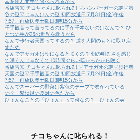
器を使わず手で食べられるから
番組告知 チコちゃんに叱られる! ▽ハンバーガーの謎▽渋
谷の謎▽じゃんけんの謎 初回放送日 7月31日(金)午後
7:57、再放送翌土曜日8時15分から
千手観音って言ってるのに手が千本ないのはなんで？ ひ
とつの手が25の世界を救うから
なんで歩行者天国ってするの？ 道を人間のもとに取り戻
すため
なんでアサガオは朝になると咲くの？ 朝の明るさを感じ
て咲くんじゃなくて10時間ぐらい暗かったから咲く
番組告知 チコちゃんに叱られる! ▽アサガオの謎▽歩行者
天国の謎▽千手観音の謎 初回放送日 7月24日(金)午後
7:57、再放送翌土曜日8時15分から
なんでスーパーの野菜は紫色のテープで巻かれている
の？ 紫は緑の反対の色だから
ひょんなことの「ひょん」って何なの？ ひょんの実
チコちゃんに叱られる！