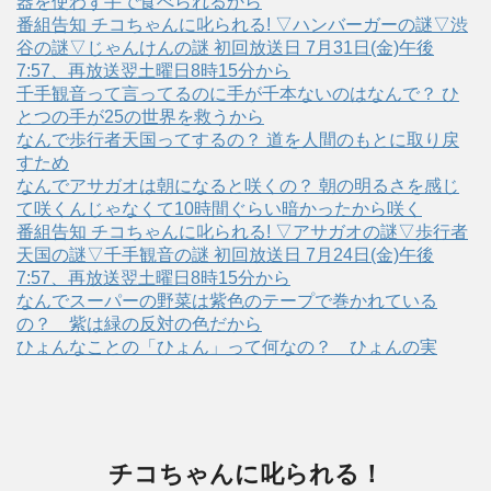
器を使わず手で食べられるから
番組告知 チコちゃんに叱られる! ▽ハンバーガーの謎▽渋
谷の謎▽じゃんけんの謎 初回放送日 7月31日(金)午後
7:57、再放送翌土曜日8時15分から
千手観音って言ってるのに手が千本ないのはなんで？ ひ
とつの手が25の世界を救うから
なんで歩行者天国ってするの？ 道を人間のもとに取り戻
すため
なんでアサガオは朝になると咲くの？ 朝の明るさを感じ
て咲くんじゃなくて10時間ぐらい暗かったから咲く
番組告知 チコちゃんに叱られる! ▽アサガオの謎▽歩行者
天国の謎▽千手観音の謎 初回放送日 7月24日(金)午後
7:57、再放送翌土曜日8時15分から
なんでスーパーの野菜は紫色のテープで巻かれている
の？ 紫は緑の反対の色だから
ひょんなことの「ひょん」って何なの？ ひょんの実
チコちゃんに叱られる！