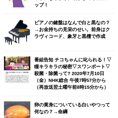
ップ！
ピアノの鍵盤はなんで白と黒なの？
→お金持ちの見栄のせい。前身はク
ラヴィコード、象牙と黒檀で作成
番組告知 チコちゃんに叱られる！▽
瞳キラキラの秘密▽スワンボート▽
殺菌・除菌って? 2020年7月10日
（金）NHK総合 午後7時57分から
（再放送翌土曜午前8時15分から）
卵の黄身についている白いやつって
何なの？→命綱