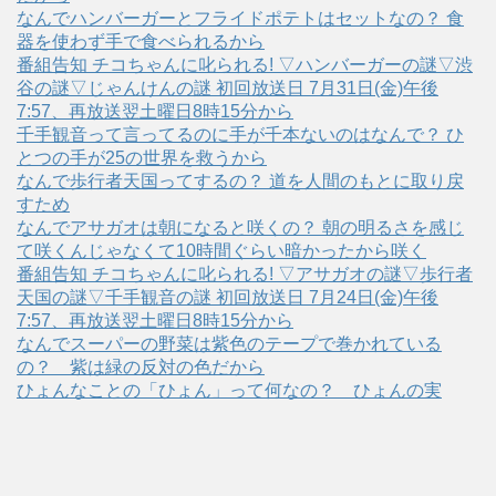
なんでハンバーガーとフライドポテトはセットなの？ 食
器を使わず手で食べられるから
番組告知 チコちゃんに叱られる! ▽ハンバーガーの謎▽渋
谷の謎▽じゃんけんの謎 初回放送日 7月31日(金)午後
7:57、再放送翌土曜日8時15分から
千手観音って言ってるのに手が千本ないのはなんで？ ひ
とつの手が25の世界を救うから
なんで歩行者天国ってするの？ 道を人間のもとに取り戻
すため
なんでアサガオは朝になると咲くの？ 朝の明るさを感じ
て咲くんじゃなくて10時間ぐらい暗かったから咲く
番組告知 チコちゃんに叱られる! ▽アサガオの謎▽歩行者
天国の謎▽千手観音の謎 初回放送日 7月24日(金)午後
7:57、再放送翌土曜日8時15分から
なんでスーパーの野菜は紫色のテープで巻かれている
の？ 紫は緑の反対の色だから
ひょんなことの「ひょん」って何なの？ ひょんの実