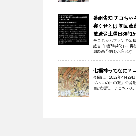
番組告知 チコちゃ
寝ぐせとは 初回放送
放送翌土曜日8時1
チコちゃんファンの皆様！
総合 午後7時45分～ 
組録画予約をお忘れな 
七福神ってなに？
今回は、2022年4月2
▽ネコの目の謎」の番組
目の話題。 チコちゃん