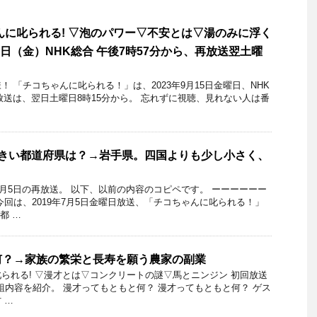
んに叱られる! ▽泡のパワー▽不安とは▽湯のみに浮く
月15日（金）NHK総合 午後7時57分から、再放送翌土曜
 「チコちゃんに叱られる！」​は、2023年9月15日金曜日、NHK
再放送は、翌日土曜日8時15分から。 忘れずに視聴、見れない人は番
大きい都道府県は？→岩手県。四国よりも少し小さく、
年7月5日の再放送。 以下、以前の内容のコピペです。 ーーーーーー
今回は、2019年7月5日金曜日放送、「チコちゃんに叱られる！」
都 …
何？→家族の繁栄と長寿を願う農家の副業
られる! ▽漫才とは▽コンクリートの謎▽馬とニンジン 初回放送
日の番組内容を紹介。 漫才ってもともと何？ 漫才ってもともと何？ ゲス
 …