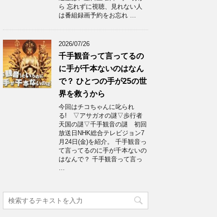
ら 忘れずに視聴、見れない人
は番組録画予約をお忘れ …
2026/07/26
千手観音って言ってるの
に手が千本ないのはなん
で？ ひとつの手が25の世
界を救うから
今回はチコちゃんに叱られ
る! ▽アサガオの謎▽歩行者
天国の謎▽千手観音の謎 初回
放送日NHK総合テレビジョン7
月24日(金)を紹介。 千手観音っ
て言ってるのに手が千本ないの
はなんで？ 千手観音って言っ
…