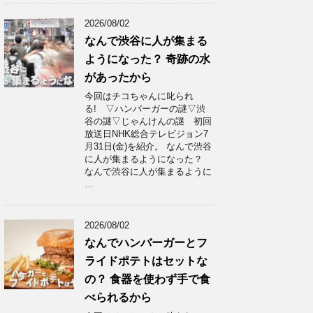
2026/08/02
なんで渋谷に人が集まる
ようになった？ 奇跡の水
があったから
今回はチコちゃんに叱られ
る! ▽ハンバーガーの謎▽渋
谷の謎▽じゃんけんの謎 初回
放送日NHK総合テレビジョン7
月31日(金)を紹介。 なんで渋谷
に人が集まるようになった？
なんで渋谷に人が集まるように
…
2026/08/02
なんでハンバーガーとフ
ライドポテトはセットな
の？ 食器を使わず手で食
べられるから