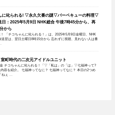
んに叱られる! ▽永久欠番の謎▽バーベキューの料理▽
日：2025年5月9日 NHK総合 午後7時45分から、再
5分から
 「チコちゃんに叱られる！」​は、2025年5月9日金曜日、NHK
再放送翌は、翌日土曜日8時15分から 忘れずに視聴、見れない人は番
…
→室町時代の二次元アイドルユニット
9日金 チコちゃんに叱られる！「▽「私は」の「は」▽七福神って?
内容を紹介。 七福神ってなに？ 七福神ってなに？ 本日の2つめ
「ねぇ …