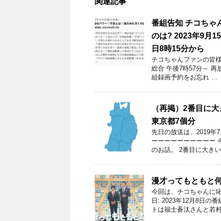
関連記事
番組告知 チコちゃ
のは? 2023年9
日8時15分から
チコちゃんファンの皆様！
総合 午後7時57分～ 
組録画予約をお忘れ …
（再掲）2番目に
東京都7個分
先日の放送は、2019
ーーーーーーーーーー 
のお話。 2番目に大きい
漫才ってもともと
今回は、チコちゃんに叱
日: 2023年12月8
トは福士蒼汰さんと若村