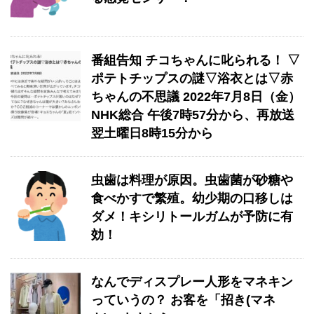
番組告知 チコちゃんに叱られる！ ▽
ポテトチップスの謎▽浴衣とは▽赤
ちゃんの不思議 2022年7月8日（金）
NHK総合 午後7時57分から、再放送
翌土曜日8時15分から
虫歯は料理が原因。虫歯菌が砂糖や
食べかすで繁殖。幼少期の口移しは
ダメ！キシリトールガムが予防に有
効！
なんでディスプレー人形をマネキン
っていうの？ お客を「招き(マネ