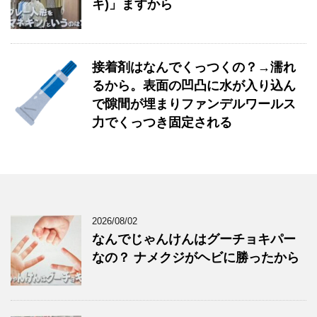
キ)」ますから
接着剤はなんでくっつくの？→濡れ
るから。表面の凹凸に水が入り込ん
で隙間が埋まりファンデルワールス
力でくっつき固定される
2026/08/02
なんでじゃんけんはグーチョキパー
なの？ ナメクジがヘビに勝ったから