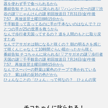
器を使わず手で食べられるから
番組告知 チコちゃんに叱られる! ▽ハンバーガーの謎▽渋
谷の謎▽じゃんけんの謎 初回放送日 7月31日(金)午後
7:57、再放送翌土曜日8時15分から
千手観音って言ってるのに手が千本ないのはなんで？ ひ
とつの手が25の世界を救うから
なんで歩行者天国ってするの？ 道を人間のもとに取り戻
すため
なんでアサガオは朝になると咲くの？ 朝の明るさを感じ
て咲くんじゃなくて10時間ぐらい暗かったから咲く
番組告知 チコちゃんに叱られる! ▽アサガオの謎▽歩行者
天国の謎▽千手観音の謎 初回放送日 7月24日(金)午後
7:57、再放送翌土曜日8時15分から
なんでスーパーの野菜は紫色のテープで巻かれている
の？ 紫は緑の反対の色だから
ひょんなことの「ひょん」って何なの？ ひょんの実
チコちゃんに叱られる！