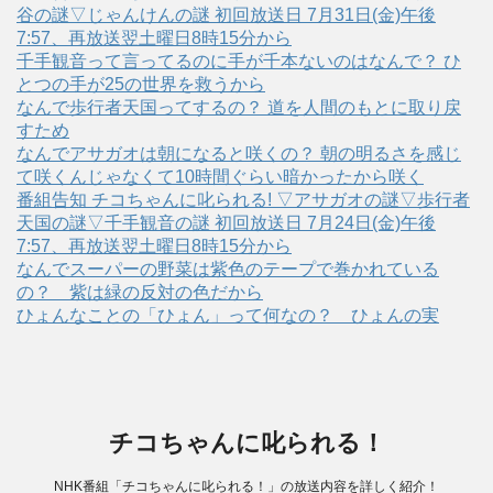
谷の謎▽じゃんけんの謎 初回放送日 7月31日(金)午後
7:57、再放送翌土曜日8時15分から
千手観音って言ってるのに手が千本ないのはなんで？ ひ
とつの手が25の世界を救うから
なんで歩行者天国ってするの？ 道を人間のもとに取り戻
すため
なんでアサガオは朝になると咲くの？ 朝の明るさを感じ
て咲くんじゃなくて10時間ぐらい暗かったから咲く
番組告知 チコちゃんに叱られる! ▽アサガオの謎▽歩行者
天国の謎▽千手観音の謎 初回放送日 7月24日(金)午後
7:57、再放送翌土曜日8時15分から
なんでスーパーの野菜は紫色のテープで巻かれている
の？ 紫は緑の反対の色だから
ひょんなことの「ひょん」って何なの？ ひょんの実
チコちゃんに叱られる！
NHK番組「チコちゃんに叱られる！」の放送内容を詳しく紹介！