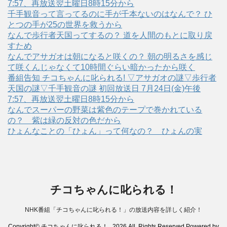
7:57、再放送翌土曜日8時15分から
千手観音って言ってるのに手が千本ないのはなんで？ ひ
とつの手が25の世界を救うから
なんで歩行者天国ってするの？ 道を人間のもとに取り戻
すため
なんでアサガオは朝になると咲くの？ 朝の明るさを感じ
て咲くんじゃなくて10時間ぐらい暗かったから咲く
番組告知 チコちゃんに叱られる! ▽アサガオの謎▽歩行者
天国の謎▽千手観音の謎 初回放送日 7月24日(金)午後
7:57、再放送翌土曜日8時15分から
なんでスーパーの野菜は紫色のテープで巻かれている
の？ 紫は緑の反対の色だから
ひょんなことの「ひょん」って何なの？ ひょんの実
チコちゃんに叱られる！
NHK番組「チコちゃんに叱られる！」の放送内容を詳しく紹介！
Copyright© チコちゃんに叱られる！ , 2026 All Rights Reserved Powered by