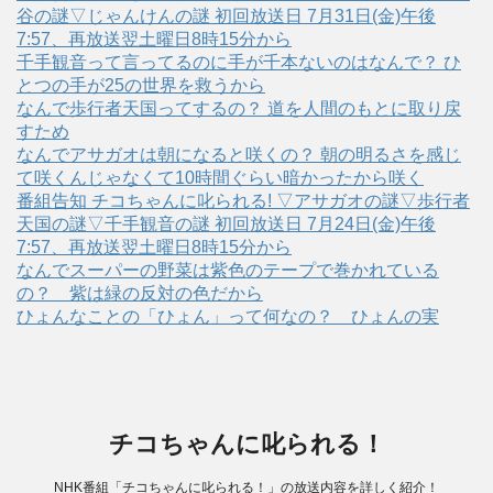
谷の謎▽じゃんけんの謎 初回放送日 7月31日(金)午後
7:57、再放送翌土曜日8時15分から
千手観音って言ってるのに手が千本ないのはなんで？ ひ
とつの手が25の世界を救うから
なんで歩行者天国ってするの？ 道を人間のもとに取り戻
すため
なんでアサガオは朝になると咲くの？ 朝の明るさを感じ
て咲くんじゃなくて10時間ぐらい暗かったから咲く
番組告知 チコちゃんに叱られる! ▽アサガオの謎▽歩行者
天国の謎▽千手観音の謎 初回放送日 7月24日(金)午後
7:57、再放送翌土曜日8時15分から
なんでスーパーの野菜は紫色のテープで巻かれている
の？ 紫は緑の反対の色だから
ひょんなことの「ひょん」って何なの？ ひょんの実
チコちゃんに叱られる！
NHK番組「チコちゃんに叱られる！」の放送内容を詳しく紹介！