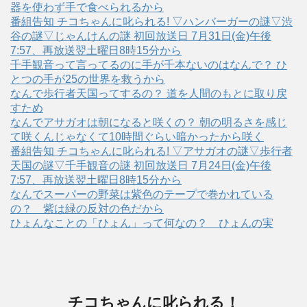
器を使わず手で食べられるから
番組告知 チコちゃんに叱られる! ▽ハンバーガーの謎▽渋
谷の謎▽じゃんけんの謎 初回放送日 7月31日(金)午後
7:57、再放送翌土曜日8時15分から
千手観音って言ってるのに手が千本ないのはなんで？ ひ
とつの手が25の世界を救うから
なんで歩行者天国ってするの？ 道を人間のもとに取り戻
すため
なんでアサガオは朝になると咲くの？ 朝の明るさを感じ
て咲くんじゃなくて10時間ぐらい暗かったから咲く
番組告知 チコちゃんに叱られる! ▽アサガオの謎▽歩行者
天国の謎▽千手観音の謎 初回放送日 7月24日(金)午後
7:57、再放送翌土曜日8時15分から
なんでスーパーの野菜は紫色のテープで巻かれている
の？ 紫は緑の反対の色だから
ひょんなことの「ひょん」って何なの？ ひょんの実
チコちゃんに叱られる！