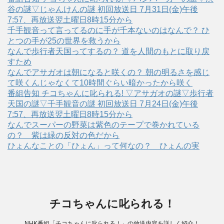
谷の謎▽じゃんけんの謎 初回放送日 7月31日(金)午後
7:57、再放送翌土曜日8時15分から
千手観音って言ってるのに手が千本ないのはなんで？ ひ
とつの手が25の世界を救うから
なんで歩行者天国ってするの？ 道を人間のもとに取り戻
すため
なんでアサガオは朝になると咲くの？ 朝の明るさを感じ
て咲くんじゃなくて10時間ぐらい暗かったから咲く
番組告知 チコちゃんに叱られる! ▽アサガオの謎▽歩行者
天国の謎▽千手観音の謎 初回放送日 7月24日(金)午後
7:57、再放送翌土曜日8時15分から
なんでスーパーの野菜は紫色のテープで巻かれている
の？ 紫は緑の反対の色だから
ひょんなことの「ひょん」って何なの？ ひょんの実
チコちゃんに叱られる！
NHK番組「チコちゃんに叱られる！」の放送内容を詳しく紹介！