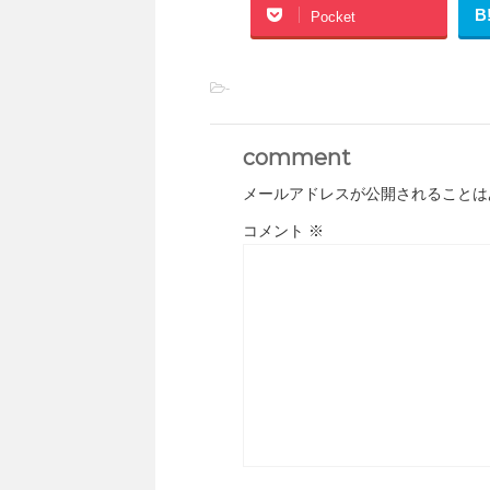
B
Pocket
-
comment
メールアドレスが公開されることは
コメント
※