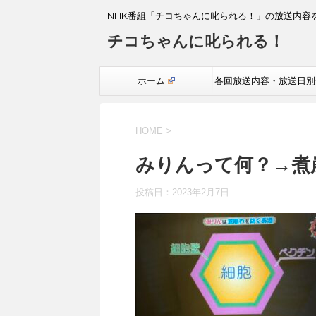
NHK番組「チコちゃんに叱られる！」の放送内容
チコちゃんに叱られる！
ホーム
各回放送内容・放送日別
覧
HOME
>
みりんって何？→煮
投稿日：
2023年2月7日