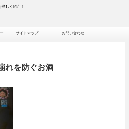
を詳しく紹介！
一
サイトマップ
お問い合わせ
崩れを防ぐお酒