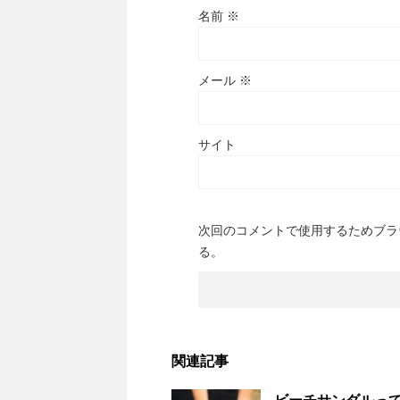
名前
※
メール
※
サイト
次回のコメントで使用するためブラ
る。
関連記事