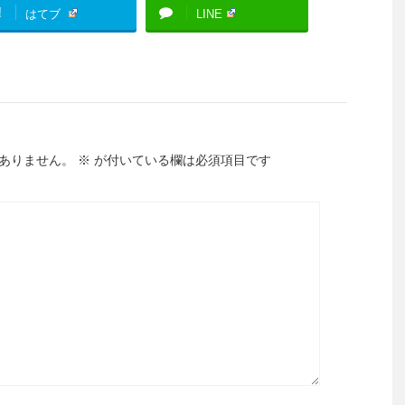
!
はてブ
LINE
ありません。
※
が付いている欄は必須項目です