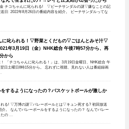
てなんで生まれたの？→レイと庄太郎が出会ったから
6日金 チコちゃんに叱られる! ▽ビーチサンダルの謎▽嫌なことの記
日: 2022年8月26日の番組内容を紹介。 ビーチサンダルってな
んに叱られる！▽野菜とくだもの▽ごはんとみそ汁▽
021年3月19日（金）NHK総合 午後7時57分から、再
5分から
 「チコちゃんに叱られる！」​は、3月19日金曜日、NHK総合 午
は、翌日土曜日8時15分から。 忘れずに視聴、見れない人は番組録画
…
ルをするようになったの？バスケットボールが激しか
れる! ▽万博の謎▽バレーボールとは▽キュン死する? 初回放送
日を紹介。 なんでバレーボールをするようになったの？ なんでバレー
たの …