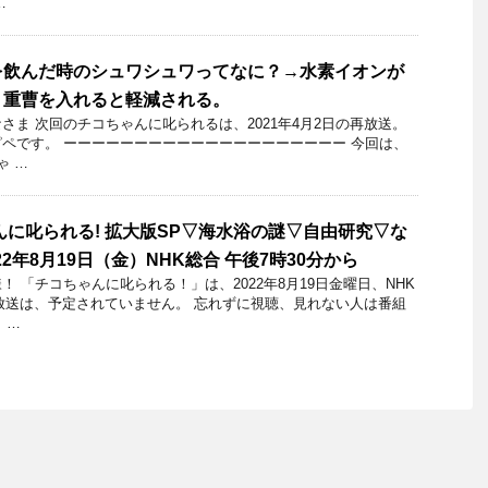
…
を飲んだ時のシュワシュワってなに？→水素イオンが
。重曹を入れると軽減される。
さま 次回のチコちゃんに叱られるは、2021年4月2日の再放送。
ペです。 ーーーーーーーーーーーーーーーーーーーー 今回は、
ゃ …
んに叱られる! 拡大版SP▽海水浴の謎▽自由研究▽な
22年8月19日（金）NHK総合 午後7時30分から
 「チコちゃんに叱られる！」​は、2022年8月19日金曜日、NHK
 再放送は、予定されていません。 忘れずに視聴、見れない人は番組
 …