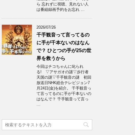
ら 忘れずに視聴、見れない人
は番組録画予約をお忘れ …
2026/07/26
千手観音って言ってるの
に手が千本ないのはなん
で？ ひとつの手が25の世
界を救うから
今回はチコちゃんに叱られ
る! ▽アサガオの謎▽歩行者
天国の謎▽千手観音の謎 初回
放送日NHK総合テレビジョン7
月24日(金)を紹介。 千手観音っ
て言ってるのに手が千本ないの
はなんで？ 千手観音って言っ
…