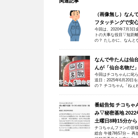
関連記事
（画像無し）なん
フタッチングで安
今回は、2020年7月
トの大事な役目▽短距離
の？ たしかに、なんと
なんで牛たんは仙台
んが「仙台名物だ
今回はチコちゃんに叱ら
送日：2025年6月20
の？ チコちゃん「ねぇ
番組告知 チコちゃ
み▽秘密基地 202
土曜日8時15分から
チコちゃんファンの皆様！
総合 午後7時57分～ 