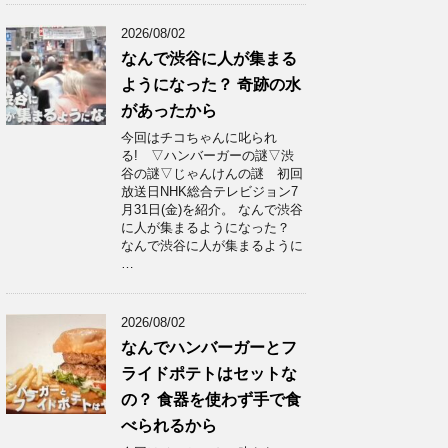
2026/08/02
なんで渋谷に人が集まる
ようになった？ 奇跡の水
があったから
今回はチコちゃんに叱られ
る! ▽ハンバーガーの謎▽渋
谷の謎▽じゃんけんの謎 初回
放送日NHK総合テレビジョン7
月31日(金)を紹介。 なんで渋谷
に人が集まるようになった？
なんで渋谷に人が集まるように
…
2026/08/02
なんでハンバーガーとフ
ライドポテトはセットな
の？ 食器を使わず手で食
べられるから