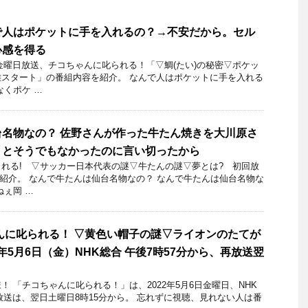
で人はポケットに手を入れるの？→不安だから。セル
心感を得る
3日金曜日放送、チコちゃんに叱られる！「▽鯛(たい)の秘密▽ポケッ
スタート」の番組内容を紹介。 なんで人はポケットに手を入れる
なくポケ …
名物なの？ 佐野さんが作った牛たん焼きを大川原さ
」とそうでもなかったのに言い切ったから
れる! ▽サッカー日本代表の謎▽牛たんの謎▽夢とは? 初回放
日を紹介。 なんで牛たんは仙台名物なの？ なんで牛たんは仙台名物な
ねぇ岡 …
んに叱られる！ ▽黄色い帽子の謎▽ライオンのたてが
2年5月6日（金）NHK総合 午後7時57分から、再放送翌
 「チコちゃんに叱られる！」​は、2022年5月6日金曜日、NHK
再放送は、翌日土曜日8時15分から。 忘れずに視聴、見れない人は番