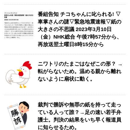
番組告知 チコちゃんに叱られる! ▽
車掌さんの謎▽緊急地震速報▽紙の
大きさの不思議 2023年3月10日
（金）NHK総合 午後7時57分から、
再放送翌土曜日8時15分から
ニワトリのたまごはなぜこの形？ →
転がらないため。温める親から離れ
ないように扇状に動く。
裁判で勝訴や無罪の紙を持って走っ
ている人って誰？→足の速い若手弁
護士。判決の結果をいち早く報道員
に知らせるため。