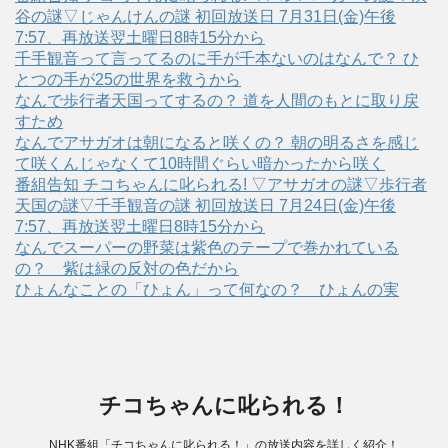
谷の謎▽じゃんけんの謎 初回放送日 7月31日(金)午後
7:57、再放送翌土曜日8時15分から
千手観音って言ってるのに手が千本ないのはなんで？ ひ
とつの手が25の世界を救うから
なんで歩行者天国ってするの？ 道を人間のもとに取り戻
すため
なんでアサガオは朝になると咲くの？ 朝の明るさを感じ
て咲くんじゃなくて10時間ぐらい暗かったから咲く
番組告知 チコちゃんに叱られる! ▽アサガオの謎▽歩行者
天国の謎▽千手観音の謎 初回放送日 7月24日(金)午後
7:57、再放送翌土曜日8時15分から
なんでスーパーの野菜は紫色のテープで巻かれている
の？ 紫は緑の反対の色だから
ひょんなことの「ひょん」って何なの？ ひょんの実
チコちゃんに叱られる！
NHK番組「チコちゃんに叱られる！」の放送内容を詳しく紹介！