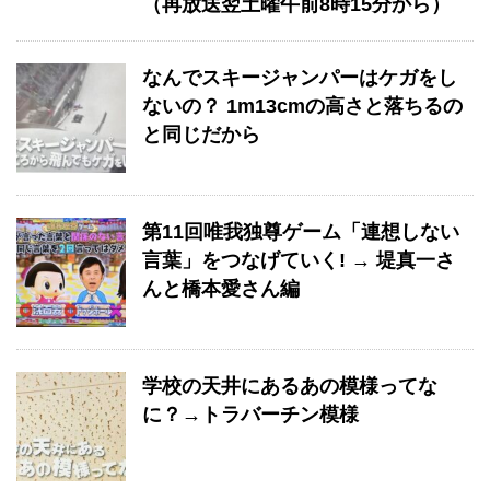
（再放送翌土曜午前8時15分から）
なんでスキージャンパーはケガをし
ないの？ 1m13cmの高さと落ちるの
と同じだから
第11回唯我独尊ゲーム「連想しない
言葉」をつなげていく! → 堤真一さ
んと橋本愛さん編
学校の天井にあるあの模様ってな
に？→トラバーチン模様