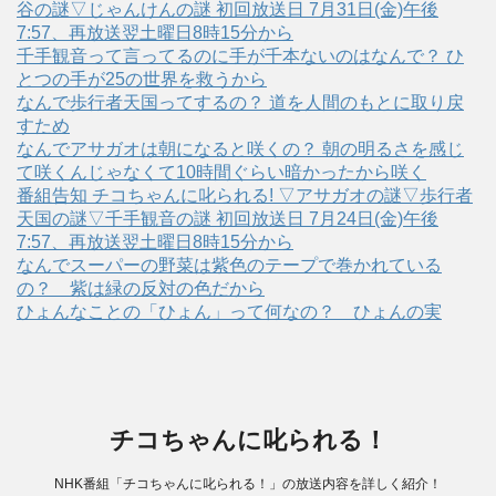
谷の謎▽じゃんけんの謎 初回放送日 7月31日(金)午後
7:57、再放送翌土曜日8時15分から
千手観音って言ってるのに手が千本ないのはなんで？ ひ
とつの手が25の世界を救うから
なんで歩行者天国ってするの？ 道を人間のもとに取り戻
すため
なんでアサガオは朝になると咲くの？ 朝の明るさを感じ
て咲くんじゃなくて10時間ぐらい暗かったから咲く
番組告知 チコちゃんに叱られる! ▽アサガオの謎▽歩行者
天国の謎▽千手観音の謎 初回放送日 7月24日(金)午後
7:57、再放送翌土曜日8時15分から
なんでスーパーの野菜は紫色のテープで巻かれている
の？ 紫は緑の反対の色だから
ひょんなことの「ひょん」って何なの？ ひょんの実
チコちゃんに叱られる！
NHK番組「チコちゃんに叱られる！」の放送内容を詳しく紹介！