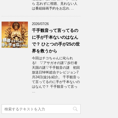
ら 忘れずに視聴、見れない人
は番組録画予約をお忘れ …
2026/07/26
千手観音って言ってるの
に手が千本ないのはなん
で？ ひとつの手が25の世
界を救うから
今回はチコちゃんに叱られ
る! ▽アサガオの謎▽歩行者
天国の謎▽千手観音の謎 初回
放送日NHK総合テレビジョン7
月24日(金)を紹介。 千手観音っ
て言ってるのに手が千本ないの
はなんで？ 千手観音って言っ
…