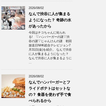
2026/08/02
なんで渋谷に人が集まる
ようになった？ 奇跡の水
があったから
今回はチコちゃんに叱られ
る! ▽ハンバーガーの謎▽渋
谷の謎▽じゃんけんの謎 初回
放送日NHK総合テレビジョン7
月31日(金)を紹介。 なんで渋谷
に人が集まるようになった？
なんで渋谷に人が集まるように
…
2026/08/02
なんでハンバーガーとフ
ライドポテトはセットな
の？ 食器を使わず手で食
べられるから