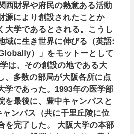
関西財界や府民の熱意ある活動
財源により創設されたことか
く大学であるとされる。こうし
地域に生き世界に伸びる（英語:
Grow Globally）」をモットーとして
大学は、その創設の地である大
し、多数の部局が大阪各所に点
学であった。1993年の医学部
院を最後に、豊中キャンパスと
キャンパス（共に千里丘陵に位
合を完了した。 大阪大学の本部