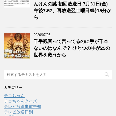
んけんの謎 初回放送日 7月31日(金)
午後7:57、再放送翌土曜日8時15分か
ら
2026/07/26
千手観音って言ってるのに手が千本
ないのはなんで？ ひとつの手が25の
世界を救うから
カテゴリー
チコちゃん
チコちゃんクイズ
テレビ放送事前告知
テレビ放送日別