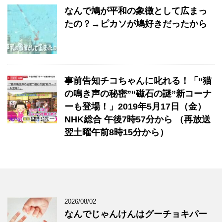
なんで鳩が平和の象徴として広まっ
たの？→ピカソが鳩好きだったから
事前告知チコちゃんに叱れる！「“猫
の鳴き声の秘密”“磁石の謎”新コーナ
ーも登場！」2019年5月17日（金）
NHK総合 午後7時57分から （再放送
翌土曜午前8時15分から）
2026/08/02
なんでじゃんけんはグーチョキパー