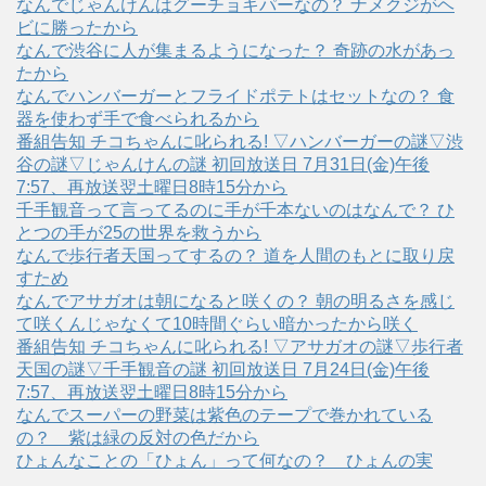
なんでじゃんけんはグーチョキパーなの？ ナメクジがヘ
ビに勝ったから
なんで渋谷に人が集まるようになった？ 奇跡の水があっ
たから
なんでハンバーガーとフライドポテトはセットなの？ 食
器を使わず手で食べられるから
番組告知 チコちゃんに叱られる! ▽ハンバーガーの謎▽渋
谷の謎▽じゃんけんの謎 初回放送日 7月31日(金)午後
7:57、再放送翌土曜日8時15分から
千手観音って言ってるのに手が千本ないのはなんで？ ひ
とつの手が25の世界を救うから
なんで歩行者天国ってするの？ 道を人間のもとに取り戻
すため
なんでアサガオは朝になると咲くの？ 朝の明るさを感じ
て咲くんじゃなくて10時間ぐらい暗かったから咲く
番組告知 チコちゃんに叱られる! ▽アサガオの謎▽歩行者
天国の謎▽千手観音の謎 初回放送日 7月24日(金)午後
7:57、再放送翌土曜日8時15分から
なんでスーパーの野菜は紫色のテープで巻かれている
の？ 紫は緑の反対の色だから
ひょんなことの「ひょん」って何なの？ ひょんの実