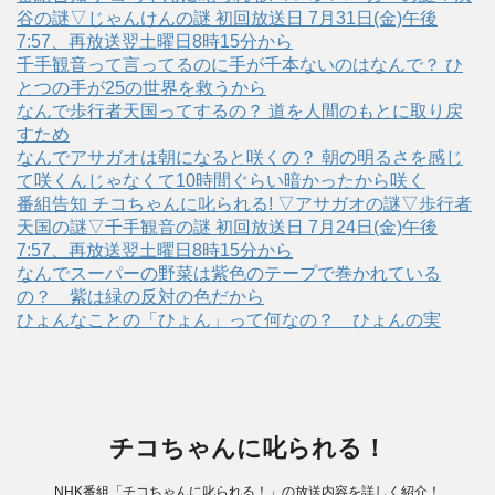
谷の謎▽じゃんけんの謎 初回放送日 7月31日(金)午後
7:57、再放送翌土曜日8時15分から
千手観音って言ってるのに手が千本ないのはなんで？ ひ
とつの手が25の世界を救うから
なんで歩行者天国ってするの？ 道を人間のもとに取り戻
すため
なんでアサガオは朝になると咲くの？ 朝の明るさを感じ
て咲くんじゃなくて10時間ぐらい暗かったから咲く
番組告知 チコちゃんに叱られる! ▽アサガオの謎▽歩行者
天国の謎▽千手観音の謎 初回放送日 7月24日(金)午後
7:57、再放送翌土曜日8時15分から
なんでスーパーの野菜は紫色のテープで巻かれている
の？ 紫は緑の反対の色だから
ひょんなことの「ひょん」って何なの？ ひょんの実
チコちゃんに叱られる！
NHK番組「チコちゃんに叱られる！」の放送内容を詳しく紹介！