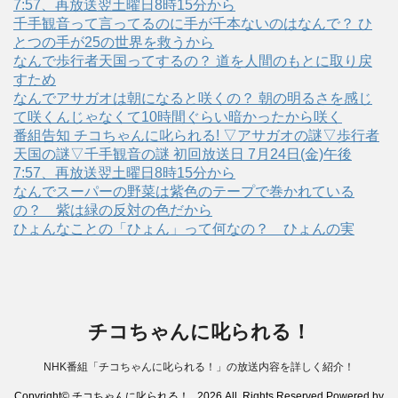
7:57、再放送翌土曜日8時15分から
千手観音って言ってるのに手が千本ないのはなんで？ ひ
とつの手が25の世界を救うから
なんで歩行者天国ってするの？ 道を人間のもとに取り戻
すため
なんでアサガオは朝になると咲くの？ 朝の明るさを感じ
て咲くんじゃなくて10時間ぐらい暗かったから咲く
番組告知 チコちゃんに叱られる! ▽アサガオの謎▽歩行者
天国の謎▽千手観音の謎 初回放送日 7月24日(金)午後
7:57、再放送翌土曜日8時15分から
なんでスーパーの野菜は紫色のテープで巻かれている
の？ 紫は緑の反対の色だから
ひょんなことの「ひょん」って何なの？ ひょんの実
チコちゃんに叱られる！
NHK番組「チコちゃんに叱られる！」の放送内容を詳しく紹介！
Copyright© チコちゃんに叱られる！ , 2026 All Rights Reserved Powered by