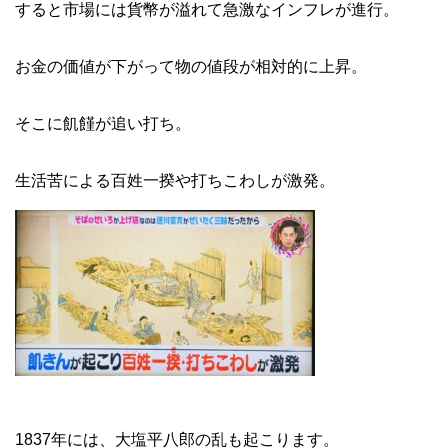
すると市場には貨幣が溢れて急激なインフレが進行。
お金の価値が下がって物の値段が相対的に上昇。
そこに飢饉が追い打ち。
生活苦による百姓一揆や打ちこわしが激発。
1837年には、大塩平八郎の乱も起こります。