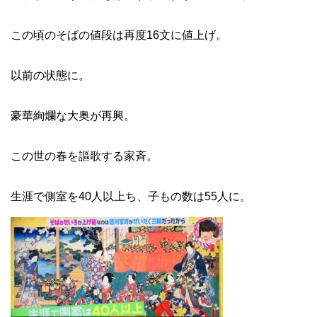
この頃のそばの値段は再度16文に値上げ。
以前の状態に。
豪華絢爛な大奥が再興。
この世の春を謳歌する家斉。
生涯で側室を40人以上ち、子もの数は55人に。