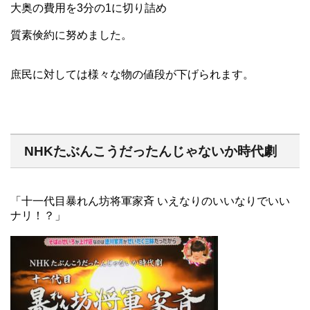
大奥の費用を3分の1に切り詰め
質素倹約に努めました。
庶民に対しては様々な物の値段が下げられます。
NHKたぶんこうだったんじゃないか時代劇
「十一代目暴れん坊将軍家斉 いえなりのいいなりでいい
ナリ！？」