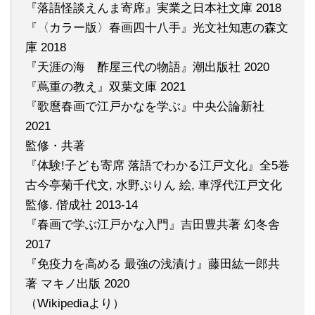
『落語怪談えんま寄席』実業之日本社文庫 2018
『〈カラー版〉春画四十八手』光文社知恵の森文
庫 2018
『天涯の海 酢屋三代の物語』潮出版社 2020
『蔦重の教え』双葉文庫 2021
『歌麿春画で江戸かなを学ぶ』中央公論新社
2021
監修・共著
『体験!子ども寄席 落語でわかる江戸文化』全5巻
古今亭菊千代文, 水野ぷりん 絵, 車浮代江戸文化
監修. 偕成社 2013-14
『春画で学ぶ江戸かな入門』吉田豊共著 幻冬舎
2017
『免疫力を高める 最強の浅漬け』藤田紘一郎共
著 マキノ出版 2020
（Wikipediaより）