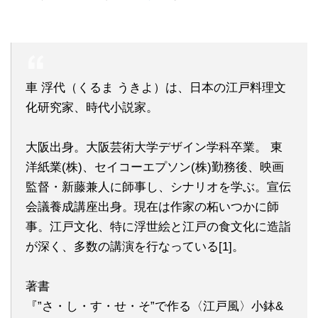
車 浮代（くるま うきよ）は、日本の江戸料理文
化研究家、時代小説家。
大阪出身。大阪芸術大学デザイン学科卒業。 東
洋紙業(株)、セイコーエプソン(株)勤務後、映画
監督・新藤兼人に師事し、シナリオを学ぶ。宣伝
会議養成講座出身。現在は作家の柘いつかに師
事。江戸文化、特に浮世絵と江戸の食文化に造詣
が深く、多数の講演を行なっている[1]。
著書
『”さ・し・す・せ・そ”で作る〈江戸風〉小鉢&