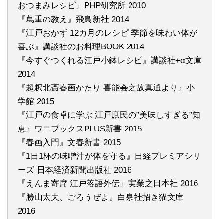
おつまみレシピ』PHP研究所 2010
『蔦重の教え』飛鳥新社 2014
『江戸おかず 12カ月のレシピ 季節を味わい体が
喜ぶ』講談社のお料理BOOK 2014
『今すぐつくれる江戸小鉢レシピ』講談社+α文庫
2014
『超釈北斎春画かたり 喜能会之故真通より』小
学館 2015
『江戸の食卓に学ぶ 江戸庶民の”美味しすぎる”知
恵』ワニブックスPLUS新書 2015
『春画入門』文春新書 2015
『1日1杯の味噌汁が体を守る』日経プレミアシリ
ーズ 日本経済新聞出版社 2016
『えんま寄席 江戸落語外伝』実業之日本社 2016
『勝山太夫、ごろうぜよ』白泉社招き猫文庫
2016