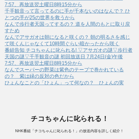
7:57、再放送翌土曜日8時15分から
千手観音って言ってるのに手が千本ないのはなんで？ ひ
とつの手が25の世界を救うから
なんで歩行者天国ってするの？ 道を人間のもとに取り戻
すため
なんでアサガオは朝になると咲くの？ 朝の明るさを感じ
て咲くんじゃなくて10時間ぐらい暗かったから咲く
番組告知 チコちゃんに叱られる! ▽アサガオの謎▽歩行者
天国の謎▽千手観音の謎 初回放送日 7月24日(金)午後
7:57、再放送翌土曜日8時15分から
なんでスーパーの野菜は紫色のテープで巻かれている
の？ 紫は緑の反対の色だから
ひょんなことの「ひょん」って何なの？ ひょんの実
チコちゃんに叱られる！
NHK番組「チコちゃんに叱られる！」の放送内容を詳しく紹介！