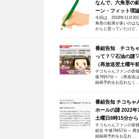
なんで、六角形の鉛
ーン・フィット理
今回は、2018年11月
角形の鉛筆が多いのはな
からと思っていたけど、
番組告知 チコち
って？▽石油の謎▽ 
（再放送翌土曜午前
チコちゃんファンの皆様！
後7時57分～ （再放送
録画予約をお忘れなく 
番組告知 チコちゃ
ホールの謎 2022
土曜日8時15分から
チコちゃんファンの皆様！
総合 午後7時57分～ 
組録画予約をお忘れ …