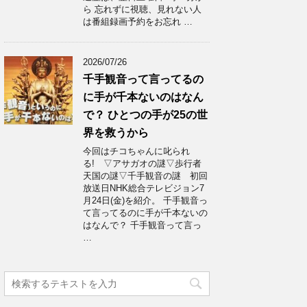
ら 忘れずに視聴、見れない人
は番組録画予約をお忘れ …
2026/07/26
千手観音って言ってるの
に手が千本ないのはなん
で？ ひとつの手が25の世
界を救うから
今回はチコちゃんに叱られ
る! ▽アサガオの謎▽歩行者
天国の謎▽千手観音の謎 初回
放送日NHK総合テレビジョン7
月24日(金)を紹介。 千手観音っ
て言ってるのに手が千本ないの
はなんで？ 千手観音って言っ
…