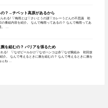
るの？→チベット高原があるから
られる! ▽梅雨とは▽さいとうの謎▽カレーうどんの不思議 初
月26日の番組内容を紹介。 なんで梅雨ってあるの？ なんで梅雨ってあ
題。 …
腕を組むの？ バリアを張るため
れる! ▽なぜビールかけ▽なぜハンコは赤▽なぜ腕組み 初回放
日を紹介。 なんで考えるときに腕を組むの？ なんで考えるときに腕を
ねぇね …