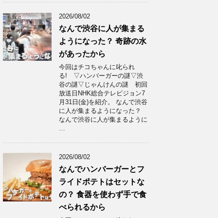
2026/08/02
なんで渋谷に人が集まる
ようになった？ 奇跡の水
があったから
今回はチコちゃんに叱られ
る! ▽ハンバーガーの謎▽渋
谷の謎▽じゃんけんの謎 初回
放送日NHK総合テレビジョン7
月31日(金)を紹介。 なんで渋谷
に人が集まるようになった？
なんで渋谷に人が集まるように
…
2026/08/02
なんでハンバーガーとフ
ライドポテトはセットな
の？ 食器を使わず手で食
べられるから