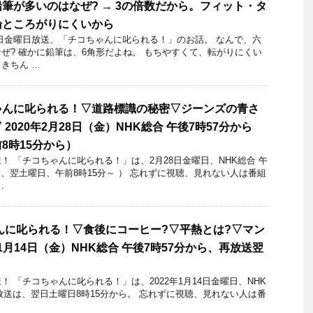
筆が多いのはなぜ? → 3の倍数だから。フィット・タ
論ところがりにくいから
30日金曜日放送、「チコちゃんに叱られる！」のお話。 なんで、六
ぜ? 確かに鉛筆は、6角形だよね。 もちやすくて、転がりにくい
きちん …
ゃんに叱られる！▽道路標識の秘密▽ジーンズの青さ
2020年2月28日（金）NHK総合 午後7時57分から
8時15分から）
 「チコちゃんに叱られる！」​は、2月28日金曜日、NHK総合 午
は、翌土曜日、午前8時15分～ ） 忘れずに視聴、見れない人は番組
…
んに叱られる！▽食後にコーヒー?▽平熱とは?▽マン
年1月14日（金）NHK総合 午後7時57分から、再放送翌
 「チコちゃんに叱られる！」​は、2022年1月14日金曜日、NHK
再放送は、翌日土曜日8時15分から。 忘れずに視聴、見れない人は番