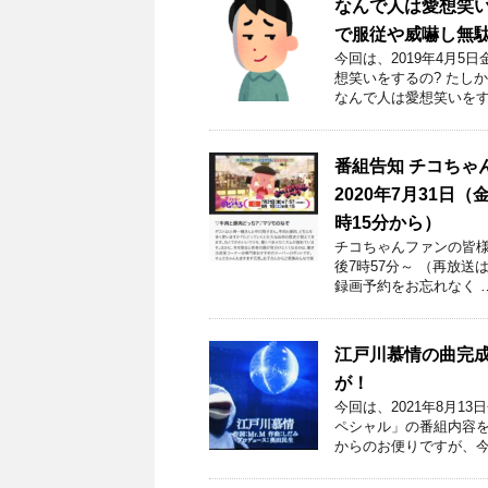
なんで人は愛想笑
で服従や威嚇し無
今回は、2019年4月
想笑いをするの? たし
なんで人は愛想笑いをす
番組告知 チコちゃ
2020年7月31日
時15分から）
チコちゃんファンの皆様！
後7時57分～ （再放送
録画予約をお忘れなく 
江戸川慕情の曲完成
が！
今回は、2021年8月1
ペシャル」の番組内容を
からのお便りですが、今