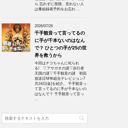
ら 忘れずに視聴、見れない人
は番組録画予約をお忘れ …
2026/07/26
千手観音って言ってるの
に手が千本ないのはなん
で？ ひとつの手が25の世
界を救うから
今回はチコちゃんに叱られ
る! ▽アサガオの謎▽歩行者
天国の謎▽千手観音の謎 初回
放送日NHK総合テレビジョン7
月24日(金)を紹介。 千手観音っ
て言ってるのに手が千本ないの
はなんで？ 千手観音って言っ
…