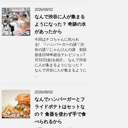
2026/08/02
なんで渋谷に人が集まる
ようになった？ 奇跡の水
があったから
今回はチコちゃんに叱られ
る! ▽ハンバーガーの謎▽渋
谷の謎▽じゃんけんの謎 初回
放送日NHK総合テレビジョン7
月31日(金)を紹介。 なんで渋谷
に人が集まるようになった？
なんで渋谷に人が集まるように
…
2026/08/02
なんでハンバーガーとフ
ライドポテトはセットな
の？ 食器を使わず手で食
べられるから