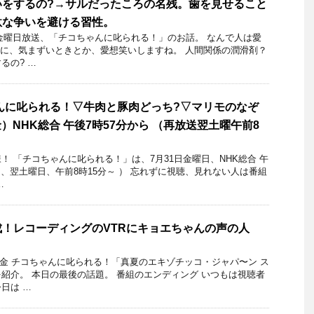
いをするの?→サルだったころの名残。歯を見せること
駄な争いを避ける習性。
5日金曜日放送、「チコちゃんに叱られる！」のお話。 なんで人は愛
かに、気まずいときとか、愛想笑いしますね。 人間関係の潤滑剤？
るの? …
んに叱られる！▽牛肉と豚肉どっち?▽マリモのなぞ
（金）NHK総合 午後7時57分から （再放送翌土曜午前8
 「チコちゃんに叱られる！」​は、7月31日金曜日、NHK総合 午
は、翌土曜日、午前8時15分～ ） 忘れずに視聴、見れない人は番組
…
！レコーディングのVTRにキョエちゃんの声の人
3日金 チコちゃんに叱られる！「真夏のエキゾチッコ・ジャパ〜ン ス
紹介。 本日の最後の話題。 番組のエンディング いつもは視聴者
日は …