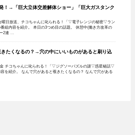
連発！→「巨大立体交差解体ショー」「巨大ガスタンク
8日金曜日放送、チコちゃんに叱られる！「▽電子レンジの秘密▽ラン
番組内容を紹介。 本日の3つめ目の話題。 休憩中(働き方改革の
ー2連 …
覗きたくなるの？→穴の中にいいものがあると刷り込
22日金 チコちゃんに叱られる！「▽ジグソーパズルの謎▽惑星秘話▽
容を紹介。 なんで穴があると覗きたくなるの？ なんで穴がある