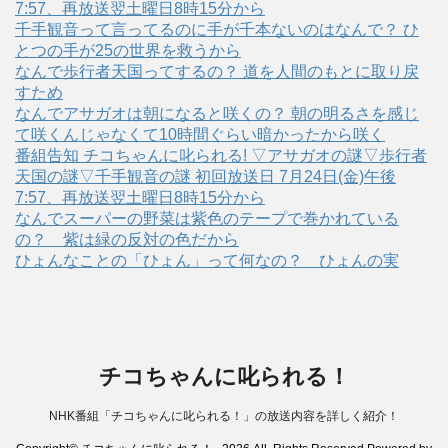
7:57、再放送翌土曜日8時15分から
千手観音って言ってるのに手が千本ないのはなんで？ ひ
とつの手が25の世界を救うから
なんで歩行者天国ってするの？ 道を人間のもとに取り戻
すため
なんでアサガオは朝になると咲くの？ 朝の明るさを感じ
て咲くんじゃなくて10時間ぐらい暗かったから咲く
番組告知 チコちゃんに叱られる! ▽アサガオの謎▽歩行者
天国の謎▽千手観音の謎 初回放送日 7月24日(金)午後
7:57、再放送翌土曜日8時15分から
なんでスーパーの野菜は紫色のテープで巻かれている
の？ 紫は緑の反対の色だから
ひょんなことの「ひょん」って何なの？ ひょんの実
チコちゃんに叱られる！
NHK番組「チコちゃんに叱られる！」の放送内容を詳しく紹介！