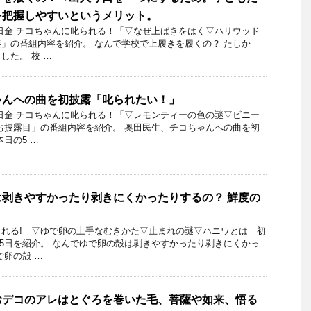
を把握しやすいというメリット。
11日金 チコちゃんに叱られる！「▽なぜ上ばきをはく▽ハリウッド
」の番組内容を紹介。 なんで学校で上履きを履くの？ たしか
した。 校 …
ゃんへの曲を初披露「叱られたい！」
20日金 チコちゃんに叱られる！「▽レモンティーの色の謎▽ビニー
お披露目」の番組内容を紹介。 奥田民生、チコちゃんへの曲を初
日の5 …
剥きやすかったり剥きにくかったりするの？ 鮮度の
れる! ▽ゆで卵の上手なむきかた▽止まれの謎▽ハニワとは 初
月15日を紹介。 なんでゆで卵の殻は剥きやすかったり剥きにくかっ
で卵の殻 …
おデコのアレはとぐろを巻いた毛、菩薩や如来、悟る