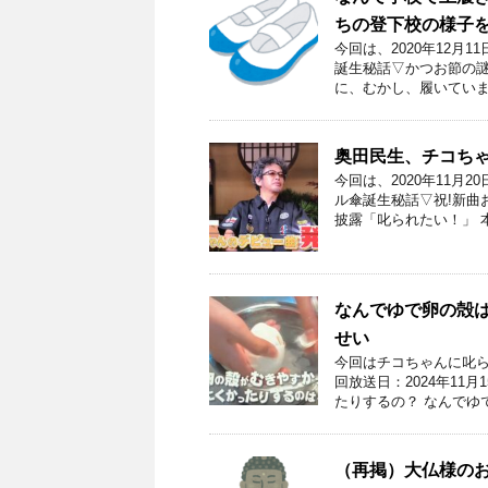
ちの登下校の様子
今回は、2020年12月
誕生秘話▽かつお節の謎
に、むかし、履いていま
奥田民生、チコち
今回は、2020年11月
ル傘誕生秘話▽祝!新曲
披露「叱られたい！」 本
なんでゆで卵の殻は
せい
今回はチコちゃんに叱ら
回放送日：2024年11
たりするの？ なんでゆ
（再掲）大仏様の