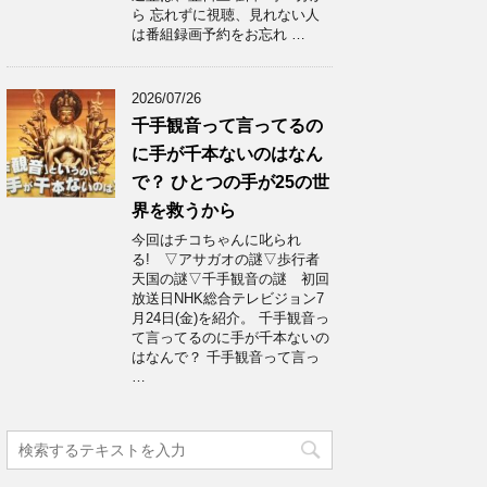
ら 忘れずに視聴、見れない人
は番組録画予約をお忘れ …
2026/07/26
千手観音って言ってるの
に手が千本ないのはなん
で？ ひとつの手が25の世
界を救うから
今回はチコちゃんに叱られ
る! ▽アサガオの謎▽歩行者
天国の謎▽千手観音の謎 初回
放送日NHK総合テレビジョン7
月24日(金)を紹介。 千手観音っ
て言ってるのに手が千本ないの
はなんで？ 千手観音って言っ
…