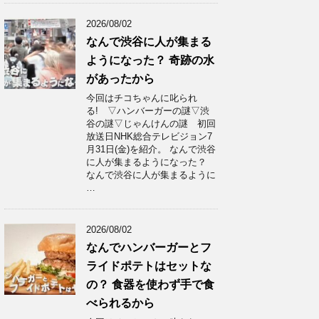
2026/08/02
なんで渋谷に人が集まる
ようになった？ 奇跡の水
があったから
今回はチコちゃんに叱られ
る! ▽ハンバーガーの謎▽渋
谷の謎▽じゃんけんの謎 初回
放送日NHK総合テレビジョン7
月31日(金)を紹介。 なんで渋谷
に人が集まるようになった？
なんで渋谷に人が集まるように
…
2026/08/02
なんでハンバーガーとフ
ライドポテトはセットな
の？ 食器を使わず手で食
べられるから