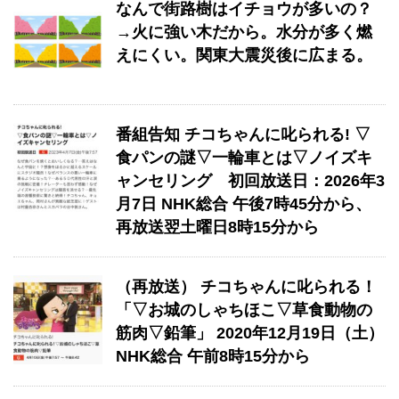
なんで街路樹はイチョウが多いの？
→火に強い木だから。水分が多く燃
えにくい。関東大震災後に広まる。
番組告知 チコちゃんに叱られる! ▽
食パンの謎▽一輪車とは▽ノイズキ
ャンセリング 初回放送日：2026年3
月7日 NHK総合 午後7時45分から、
再放送翌土曜日8時15分から
（再放送） チコちゃんに叱られる！
「▽お城のしゃちほこ▽草食動物の
筋肉▽鉛筆」 2020年12月19日（土）
NHK総合 午前8時15分から