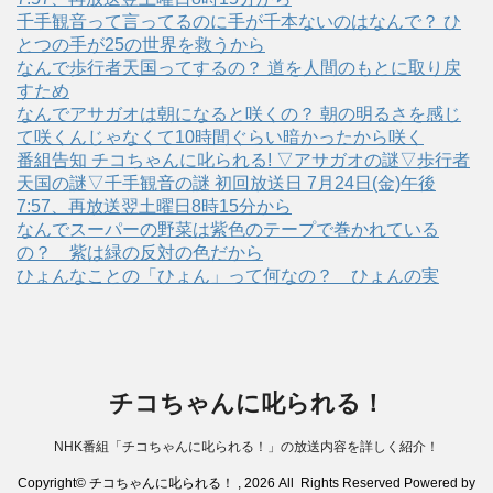
千手観音って言ってるのに手が千本ないのはなんで？ ひ
とつの手が25の世界を救うから
なんで歩行者天国ってするの？ 道を人間のもとに取り戻
すため
なんでアサガオは朝になると咲くの？ 朝の明るさを感じ
て咲くんじゃなくて10時間ぐらい暗かったから咲く
番組告知 チコちゃんに叱られる! ▽アサガオの謎▽歩行者
天国の謎▽千手観音の謎 初回放送日 7月24日(金)午後
7:57、再放送翌土曜日8時15分から
なんでスーパーの野菜は紫色のテープで巻かれている
の？ 紫は緑の反対の色だから
ひょんなことの「ひょん」って何なの？ ひょんの実
チコちゃんに叱られる！
NHK番組「チコちゃんに叱られる！」の放送内容を詳しく紹介！
Copyright© チコちゃんに叱られる！ , 2026 All Rights Reserved Powered by