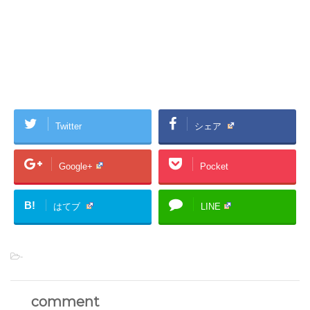
Twitter
シェア
Google+
Pocket
B!
はてブ
LINE
-
comment