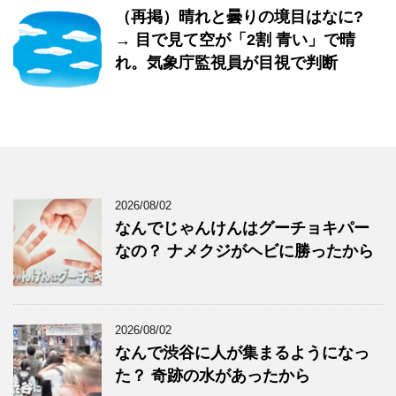
（再掲）晴れと曇りの境目はなに?
→ 目で見て空が「2割 青い」で晴
れ。気象庁監視員が目視で判断
2026/08/02
なんでじゃんけんはグーチョキパー
なの？ ナメクジがヘビに勝ったから
2026/08/02
なんで渋谷に人が集まるようになっ
た？ 奇跡の水があったから