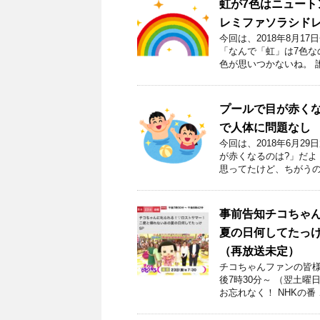
虹が7色はニュー
レミファソラシド
今回は、2018年8月
「なんで「虹」は7色な
色が思いつかないね。 
プールで目が赤くな
で人体に問題なし
今回は、2018年6月2
が赤くなるのは?」だよ
思ってたけど、ちがうの
事前告知チコちゃ
夏の日何してたっけS
（再放送未定）
チコちゃんファンの皆様！
後7時30分～ （翌土
お忘れなく！ NHKの番