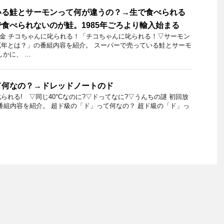
いる鮭とサーモンって何が違うの？→生で食べられる
食べられないのが鮭。1985年ごろより輸入始まる
22日金 チコちゃんに叱られる！「チコちゃんに叱られる！▽サーモン
年とは？」の番組内容を紹介。 スーパーで売っている鮭とサーモ
しかに、 …
て何なの？→ドレッドノートのド
られる! ▽同じ40°Cなのに?▽ドってなに?▽うんちの謎 初回放
6日の番組内容を紹介。 超ド級の「ド」って何なの？ 超ド級の「ド」っ