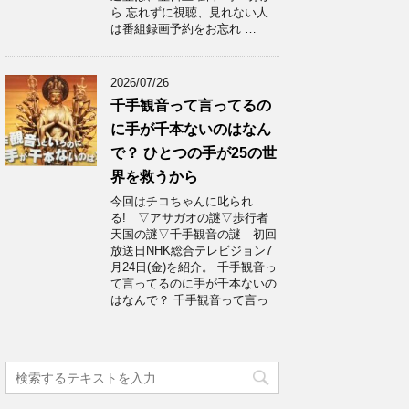
ら 忘れずに視聴、見れない人
は番組録画予約をお忘れ …
2026/07/26
千手観音って言ってるの
に手が千本ないのはなん
で？ ひとつの手が25の世
界を救うから
今回はチコちゃんに叱られ
る! ▽アサガオの謎▽歩行者
天国の謎▽千手観音の謎 初回
放送日NHK総合テレビジョン7
月24日(金)を紹介。 千手観音っ
て言ってるのに手が千本ないの
はなんで？ 千手観音って言っ
…