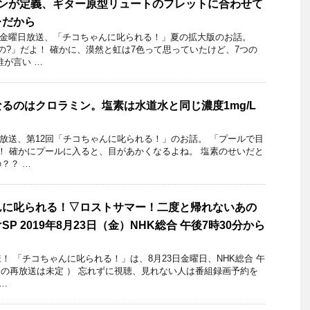
トンが定義、ギター原型リュートのフレットに合わせて
レだから
17日金曜日放送、「チコちゃんに叱られる！」夏の拡大版のお話。
の?」だよ！ 確かに、漠然と虹は7色って思っていたけど、7つの
誰が言い …
るのはクロラミン。塩素は水道水と同じ濃度1mg/L
9日放送、第12回「チコちゃんに叱られる！」のお話。 「プールで目
！ 確かにプールに入ると、目があかくなるよね。 塩素のせいだと
？？ …
んに叱られる！▽ロストサマー！二度と帰れないあの
P 2019年8月23日（金）NHK総合 午後7時30分から
 「チコちゃんに叱られる！」​は、8月23日金曜日、NHK総合 午
曜日の再放送は未定 ） 忘れずに視聴、見れない人は番組録画予約を
 …