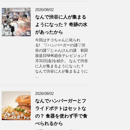
2026/08/02
なんで渋谷に人が集まる
ようになった？ 奇跡の水
があったから
今回はチコちゃんに叱られ
る! ▽ハンバーガーの謎▽渋
谷の謎▽じゃんけんの謎 初回
放送日NHK総合テレビジョン7
月31日(金)を紹介。 なんで渋谷
に人が集まるようになった？
なんで渋谷に人が集まるように
…
2026/08/02
なんでハンバーガーとフ
ライドポテトはセットな
の？ 食器を使わず手で食
べられるから