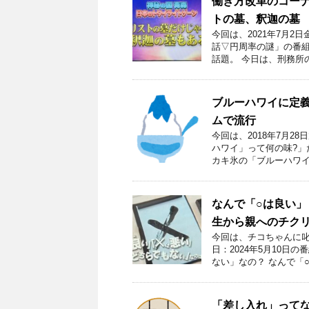
働き方改革のコーナ
トの墓、釈迦の墓
今回は、2021年7月
話▽円周率の謎」の番組
話題。 今日は、刑務所
ブルーハワイに定
ムで流行
今回は、2018年7月
ハワイ」って何の味?」
カキ氷の「ブルーハワイ
なんで「○は良い」
生から親へのチクリ
今回は、チコちゃんに叱ら
日：2024年5月10日
ない」なの？ なんで「○
「差し入れ」って