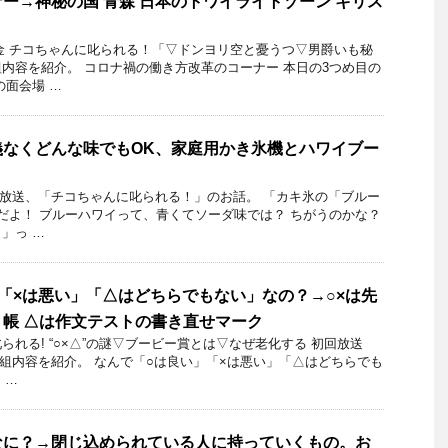
ー→神秘の国 青森 日本のトワイライトゾーン キリス
2日金 チコちゃんに叱られる！「▽ドンヨリ空と憂うつ▽男爵いも秘
内容を紹介。 コロナ禍の働き方改革のコーナー 本日の3つめ目の
の面会場 …
義なくどんな味でもOK、家庭用かき氷機とハワイブー
28日放送、「チコちゃんに叱られる！」のお話。 「カキ氷の「ブルー
だよ！ ブルーハワイって、青くてソーダ味では？ ちがうのかな？
」っ …
「×は悪い」「△はどちらでもない」なの？→○×は先
帳 △は作文テストの書き直せマーク
れる! “○×△”の謎▽ブービー賞とは▽なぜ老化する 初回放送
の番組内容を紹介。 なんで「○は良い」「×は悪い」「△はどちらでも
 …
なに？→閉じ込められている人に持っていくもの。お