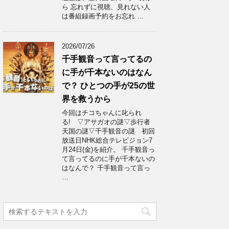
ら 忘れずに視聴、見れない人
は番組録画予約をお忘れ …
2026/07/26
千手観音って言ってるの
に手が千本ないのはなん
で？ ひとつの手が25の世
界を救うから
今回はチコちゃんに叱られ
る! ▽アサガオの謎▽歩行者
天国の謎▽千手観音の謎 初回
放送日NHK総合テレビジョン7
月24日(金)を紹介。 千手観音っ
て言ってるのに手が千本ないの
はなんで？ 千手観音って言っ
…