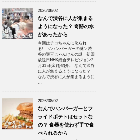
2026/08/02
なんで渋谷に人が集まる
ようになった？ 奇跡の水
があったから
今回はチコちゃんに叱られ
る! ▽ハンバーガーの謎▽渋
谷の謎▽じゃんけんの謎 初回
放送日NHK総合テレビジョン7
月31日(金)を紹介。 なんで渋谷
に人が集まるようになった？
なんで渋谷に人が集まるように
…
2026/08/02
なんでハンバーガーとフ
ライドポテトはセットな
の？ 食器を使わず手で食
べられるから