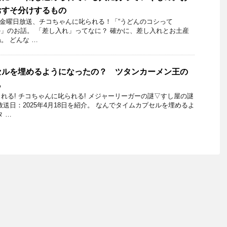
おすそ分けするもの
月1日金曜日放送、チコちゃんに叱られる！「“うどんのコシって
ほか」のお話。 「差し入れ」ってなに？ 確かに、差し入れとお土産
。 どんな …
セルを埋めるようになったの？ ツタンカーメン王の
ら
れる! チコちゃんに叱られる! メジャーリーガーの謎▽すし屋の謎
送日：2025年4月18日を紹介。 なんでタイムカプセルを埋めるよ
 …