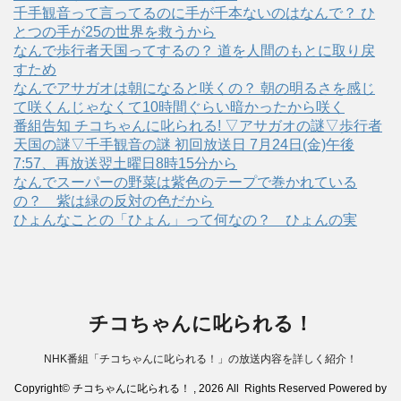
千手観音って言ってるのに手が千本ないのはなんで？ ひ
とつの手が25の世界を救うから
なんで歩行者天国ってするの？ 道を人間のもとに取り戻
すため
なんでアサガオは朝になると咲くの？ 朝の明るさを感じ
て咲くんじゃなくて10時間ぐらい暗かったから咲く
番組告知 チコちゃんに叱られる! ▽アサガオの謎▽歩行者
天国の謎▽千手観音の謎 初回放送日 7月24日(金)午後
7:57、再放送翌土曜日8時15分から
なんでスーパーの野菜は紫色のテープで巻かれている
の？ 紫は緑の反対の色だから
ひょんなことの「ひょん」って何なの？ ひょんの実
チコちゃんに叱られる！
NHK番組「チコちゃんに叱られる！」の放送内容を詳しく紹介！
Copyright© チコちゃんに叱られる！ , 2026 All Rights Reserved Powered by