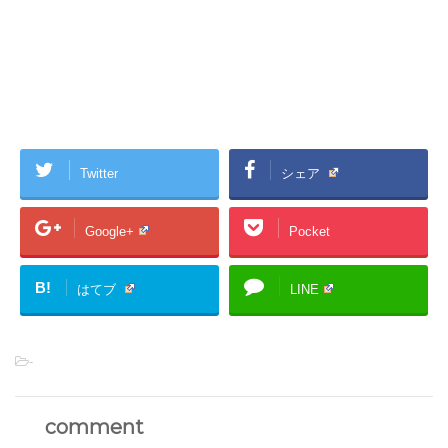
Twitter
シェア
Google+
Pocket
B!
はてブ
LINE
-
comment