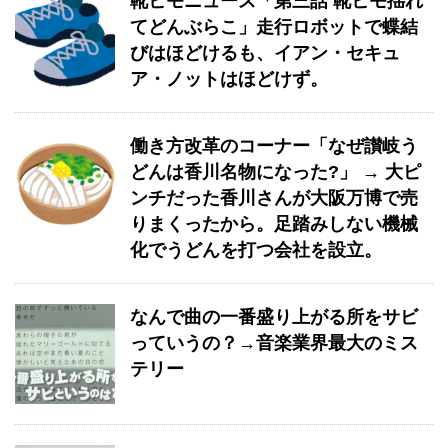
靴ヒモニュース「第三話 靴ヒモ揺れ
てどんぶらこ」走行ロボットで蝶結
びはほどけるも、イアン・セキュ
ア・ノットはほどけず。
働き方改革のコーナー「なぜ讃岐う
どんは香川名物になった?」 → 大ピ
ンチだった香川さんが大阪万博で売
りまくったから。足踏みしない機械
化でうどんを打つ会社を設立。
なんで曲の一番盛り上がる所をサビ
っていうの？→音楽業界最大のミス
テリー