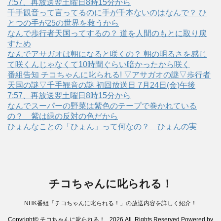
7:57、再放送翌土曜日8時15分から
千手観音って言ってるのに手が千本ないのはなんで？ ひ
とつの手が25の世界を救うから
なんで歩行者天国ってするの？ 道を人間のもとに取り戻
すため
なんでアサガオは朝になると咲くの？ 朝の明るさを感じ
て咲くんじゃなくて10時間ぐらい暗かったから咲く
番組告知 チコちゃんに叱られる! ▽アサガオの謎▽歩行者
天国の謎▽千手観音の謎 初回放送日 7月24日(金)午後
7:57、再放送翌土曜日8時15分から
なんでスーパーの野菜は紫色のテープで巻かれている
の？ 紫は緑の反対の色だから
ひょんなことの「ひょん」って何なの？ ひょんの実
チコちゃんに叱られる！
NHK番組「チコちゃんに叱られる！」の放送内容を詳しく紹介！
Copyright© チコちゃんに叱られる！ , 2026 All Rights Reserved Powered by